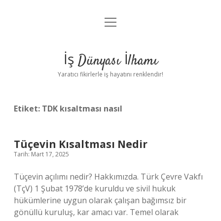
menüyü
Anasayfa
aç
Gizlilik Politikası
İş Dünyası İlhamı
Yasal Uyarı
Yaratıcı fikirlerle iş hayatını renklendir!
Hakkımızda
Etiket:
TDK kısaltması nasıl
Tüçevin Kısaltması Nedir
Tarih: Mart 17, 2025
Tüçevin açılımı nedir? Hakkımızda. Türk Çevre Vakfı
(TçV) 1 Şubat 1978’de kuruldu ve sivil hukuk
hükümlerine uygun olarak çalışan bağımsız bir
gönüllü kuruluş, kar amacı var. Temel olarak