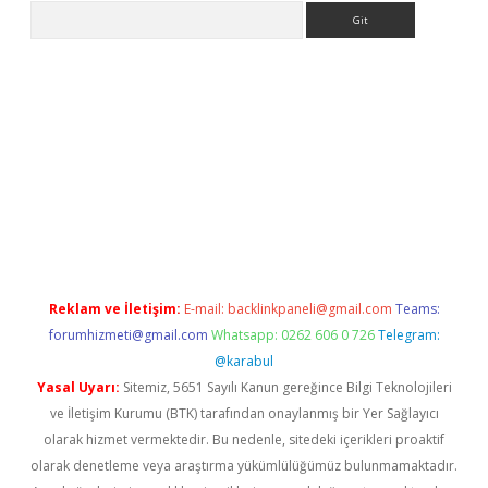
Arama
lbet giriş yap
betexper indir
Reklam ve İletişim:
E-mail:
backlinkpaneli@gmail.com
Teams:
forumhizmeti@gmail.com
Whatsapp: 0262 606 0 726
Telegram:
@karabul
Yasal Uyarı:
Sitemiz, 5651 Sayılı Kanun gereğince Bilgi Teknolojileri
ve İletişim Kurumu (BTK) tarafından onaylanmış bir Yer Sağlayıcı
olarak hizmet vermektedir. Bu nedenle, sitedeki içerikleri proaktif
olarak denetleme veya araştırma yükümlülüğümüz bulunmamaktadır.