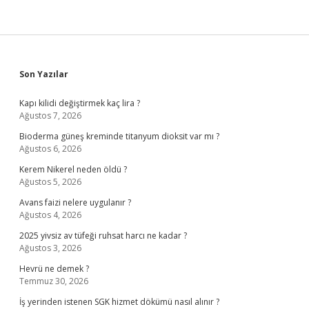
Sidebar
Son Yazılar
Kapı kilidi değiştirmek kaç lira ?
Ağustos 7, 2026
Bioderma güneş kreminde titanyum dioksit var mı ?
Ağustos 6, 2026
Kerem Nikerel neden öldü ?
Ağustos 5, 2026
Avans faizi nelere uygulanır ?
Ağustos 4, 2026
2025 yivsiz av tüfeği ruhsat harcı ne kadar ?
Ağustos 3, 2026
Hevrü ne demek ?
Temmuz 30, 2026
İş yerinden istenen SGK hizmet dökümü nasıl alınır ?