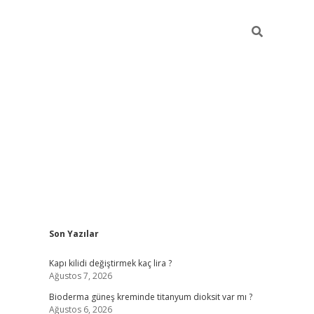
Sidebar
Son Yazılar
ilbet giriş
Kapı kilidi değiştirmek kaç lira ?
Ağustos 7, 2026
Bioderma güneş kreminde titanyum dioksit var mı ?
Ağustos 6, 2026