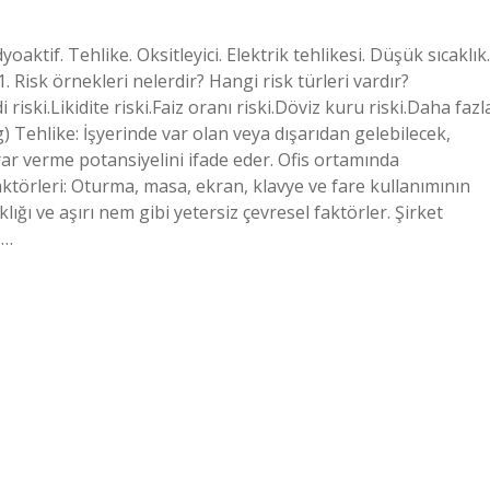
dyoaktif. Tehlike. Oksitleyici. Elektrik tehlikesi. Düşük sıcaklık.
. Risk örnekleri nelerdir? Hangi risk türleri vardır?
 riski.Likidite riski.Faiz oranı riski.Döviz kuru riski.Daha fazl
Tehlike: İşyerinde var olan veya dışarıdan gelebilecek,
arar verme potansiyelini ifade eder. Ofis ortamında
faktörleri: Oturma, masa, ekran, klavye ve fare kullanımının
ığı ve aşırı nem gibi yetersiz çevresel faktörler. Şirket
z…