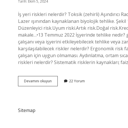
Tarih: Ekim 5, 2024
İş yeri riskleri nelerdir? Toksik (zehirli) Aşındırıcı Ra
Lazer ışınından kaynaklanan biyolojik tehlike. Şekil 1
Düzenleyici risk.Uyum riski.Artık risk.Doğal risk.Kredi
makale…•13 Temmuz 2022 İşyerinde tehlike nedir? g) 
çalışanı veya işyerini etkileyebilecek tehlike veya z
karşılaşılabilecek riskler nelerdir? Ergonomik risk 
çalışan için uygun olmaması. Aydınlatma, ortam sıcakl
riskleri nelerdir? Sistematik risklerin kaynakları; fai
İŞ
Devamını okuyun
22 Yorum
Yerleri
Için
Riskler
Nelerdir
Sitemap