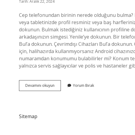
Tarih: Aralık 22, 2024
Cep telefonundan birinin nerede olduğunu bulma? 
veya tabletinizde profil resminiz veya baş harfleri
dokunun. Bulmak istediğiniz kullanıcının profiline 
arkadaşınızın simgesi. Yenile’ye dokunun. Bir telefonu
Bul’a dokunun. Çevrimdışı Cihazları Bul’a dokunun. C
için, halihazırda kullanmıyorsanız Android cihazınız
numaramdan konumumu bulabilirler mi? Konum telefo
yalnızca servis sağlayıcılar ve polis ve hastaneler gi
Bir
Devamını okuyun
Yorum Bırak
Telefonun
Konumu
Nasıl
Bulunur
Sitemap