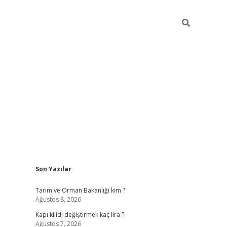
Sidebar
Son Yazılar
ilbet giriş
Tarım ve Orman Bakanlığı kim ?
Ağustos 8, 2026
Kapı kilidi değiştirmek kaç lira ?
Ağustos 7, 2026