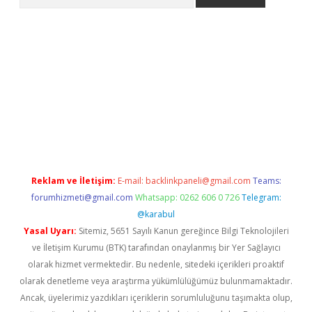
lbet giriş yap
betexper indir
Reklam ve İletişim:
E-mail:
backlinkpaneli@gmail.com
Teams:
forumhizmeti@gmail.com
Whatsapp: 0262 606 0 726
Telegram:
@karabul
Yasal Uyarı:
Sitemiz, 5651 Sayılı Kanun gereğince Bilgi Teknolojileri
ve İletişim Kurumu (BTK) tarafından onaylanmış bir Yer Sağlayıcı
olarak hizmet vermektedir. Bu nedenle, sitedeki içerikleri proaktif
olarak denetleme veya araştırma yükümlülüğümüz bulunmamaktadır.
Ancak, üyelerimiz yazdıkları içeriklerin sorumluluğunu taşımakta olup,