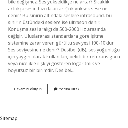
bile değişmez. Ses yükseldikçe ne artar? Sıcaklık
arttıkça sesin hızı da artar. Çok yüksek sese ne
denir? Bu sınırın altındaki seslere infrasound, bu
sınırın üstündeki seslere ise ultrason denir.
Konuşma sesi aralığı da 500-2000 Hz arasında
değişir. Uluslararası standartlara göre işitme
sistemine zarar veren gürültü seviyesi 100-10’dur.
Ses seviyesine ne denir? Desibel (dB), ses yoğunluğu
için yaygın olarak kullanılan, belirli bir referans gücü
veya nicelikle ilişkiyi gösteren logaritmik ve
boyutsuz bir birimdir. Desibel…
Ses
Devamını okuyun
Yorum Bırak
Yükselmesine
Ne
Denir
Sitemap