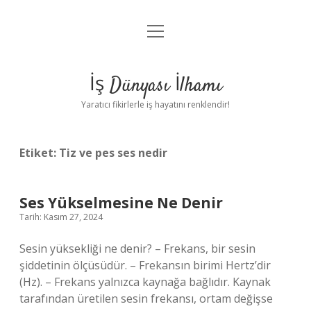
menüyü
Anasayfa
aç
Gizlilik Politikası
İş Dünyası İlhamı
Yasal Uyarı
Yaratıcı fikirlerle iş hayatını renklendir!
Hakkımızda
Etiket:
Tiz ve pes ses nedir
Ses Yükselmesine Ne Denir
Tarih: Kasım 27, 2024
Sesin yüksekliği ne denir? – Frekans, bir sesin
şiddetinin ölçüsüdür. – Frekansın birimi Hertz’dir
(Hz). – Frekans yalnızca kaynağa bağlıdır. Kaynak
tarafından üretilen sesin frekansı, ortam değişse