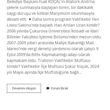
Belediye Başkanı Fuat KOÇAL’ın Atatürk Anıtı’na
çelenk sunmasıyla başlayan tören, bir dakikalık
saygı duruşu ve İstiklal Marşımızın okunmasıyla
devam etti.
Daha sonra program Vakfıkebir Fen
Lisesi Salonu’nda başladı. Hacı Arslan Uzan kimdir?
2006 yılında Çukurova Üniversitesi İktisadi ve İdari
Bilimler Fakültesi İşletme Bölümü’nden mezun oldu.
2007-2009 yılları arasında Maliye Bakanlığı Mali
İdaresi’nde vergi denetçi yardımcısı olarak çalıştı. 9
Eylül 2009’da Bitlis Kaymakamlığı adayı olarak
kaymakam oldu. Trabzon Vakfıkebir Müftüsü
kimdir? Vakfıkebir İlçe Müftüsü Şükür Küçük, 2024
yılı Mayıs ayında İlçe Müftülüğüne bağlı…
Trabzon
Devamını okuyun
Yorum Bırak
Vakfıkebir
Kaymakamı
Kimdir