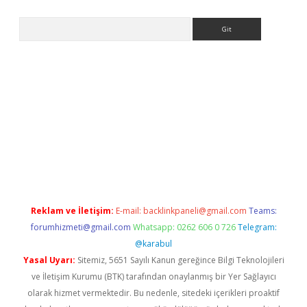
Arama
bet giriş yap
betexper indir
Reklam ve İletişim:
E-mail:
backlinkpaneli@gmail.com
Teams:
forumhizmeti@gmail.com
Whatsapp: 0262 606 0 726
Telegram:
@karabul
Yasal Uyarı:
Sitemiz, 5651 Sayılı Kanun gereğince Bilgi Teknolojileri
ve İletişim Kurumu (BTK) tarafından onaylanmış bir Yer Sağlayıcı
olarak hizmet vermektedir. Bu nedenle, sitedeki içerikleri proaktif