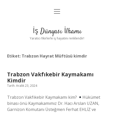
menüyü
Anasayfa
aç
Gizlilik Politikası
İş Dünyası İlhamı
Yasal Uyarı
Yaratıcı fikirlerle iş hayatını renklendir!
Hakkımızda
Etiket:
Trabzon Hayrat Müftüsü kimdir
Trabzon Vakfıkebir Kaymakamı
Kimdir
Tarih: Aralık 23, 2024
Trabzon Vakfıkebir Kaymakamı kim?
Hükümet
binası önü Kaymakamımız Dr. Hacı Arslan UZAN,
Garnizon Komutanı Üsteğmen Ferhat EHLİZ ve