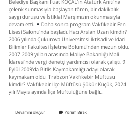
Belediye Başkanı Fuat KOÇAL’ın Atatürk Anıtı’na
çelenk sunmasıyla başlayan tören, bir dakikalık
saygı duruşu ve İstiklal Marşımızın okunmasıyla
devam etti.
Daha sonra program Vakfıkebir Fen
Lisesi Salonu’nda başladı. Hacı Arslan Uzan kimdir?
2006 yılında Çukurova Üniversitesi İktisadi ve İdari
Bilimler Fakültesi İşletme Bölümü’nden mezun oldu.
2007-2009 yılları arasında Maliye Bakanlığı Mali
İdaresi’nde vergi denetçi yardımcısı olarak çalıştı. 9
Eylül 2009’da Bitlis Kaymakamlığı adayı olarak
kaymakam oldu. Trabzon Vakfıkebir Müftüsü
kimdir? Vakfıkebir İlçe Müftüsü Şükür Küçük, 2024
yılı Mayıs ayında İlçe Müftülüğüne bağlı…
Trabzon
Devamını okuyun
Yorum Bırak
Vakfıkebir
Kaymakamı
Kimdir