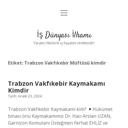
menüyü
Anasayfa
aç
Gizlilik Politikası
İş Dünyası İlhamı
Yasal Uyarı
Yaratıcı fikirlerle iş hayatını renklendir!
Hakkımızda
Etiket:
Trabzon Vakfıkebir Müftüsü kimdir
Trabzon Vakfıkebir Kaymakamı
Kimdir
Tarih: Aralık 23, 2024
Trabzon Vakfıkebir Kaymakamı kim?
Hükümet
binası önü Kaymakamımız Dr. Hacı Arslan UZAN,
Garnizon Komutanı Üsteğmen Ferhat EHLİZ ve