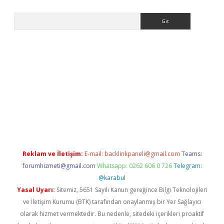
Arama
lbet giriş yap
betexper indir
Reklam ve İletişim:
E-mail:
backlinkpaneli@gmail.com
Teams:
forumhizmeti@gmail.com
Whatsapp: 0262 606 0 726
Telegram:
@karabul
Yasal Uyarı:
Sitemiz, 5651 Sayılı Kanun gereğince Bilgi Teknolojileri
ve İletişim Kurumu (BTK) tarafından onaylanmış bir Yer Sağlayıcı
olarak hizmet vermektedir. Bu nedenle, sitedeki içerikleri proaktif