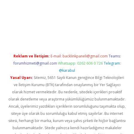
lbet giriş yap
betexper indir
Reklam ve İletişim:
E-mail:
backlinkpaneli@gmail.com
Teams:
forumhizmeti@gmail.com
Whatsapp: 0262 606 0 726
Telegram:
@karabul
Yasal Uyarı:
Sitemiz, 5651 Sayılı Kanun gereğince Bilgi Teknolojileri
ve İletişim Kurumu (BTK) tarafından onaylanmış bir Yer Sağlayıcı
olarak hizmet vermektedir. Bu nedenle, sitedeki içerikleri proaktif
olarak denetleme veya araştırma yükümlülüğümüz bulunmamaktadır.
Ancak, üyelerimiz yazdıkları içeriklerin sorumluluğunu taşımakta olup,
siteye üye olarak bu sorumluluğu kabul etmiş sayılırlar. Bu internet
sitesi, herhangi bir marka, kurum veya şahıs şirketi ile hiçbir bağlantısı
bulunmamaktadır. Sitede yalnızca kendi hazırladığımız makaleler