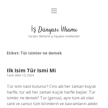
menüyü
Anasayfa
aç
Gizlilik Politikası
İş Dünyası İlhamı
Yasal Uyarı
Yaratıcı fikirlerle iş hayatını renklendir!
Hakkımızda
Etiket:
Tür isimler ne demek
Ilk Isim Tür Ismi Mi
Tarih: Ekim 10, 2024
Tür ismi nasıl bulunur? Cins adı her zaman büyük
harfle, tür adı her zaman küçük harfle başlar. Tür
isimler ne demek? Tür (genus), aynı türe ait olan
canlı ve cansız tüm birimlerin ve kavramların adıdır.