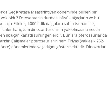
a’da Geç Kretase Maastrihtiyen döneminde bilinen bir
ıl yok oldu? Fotosentezin durması büyük ağaçların ve bu
 açtı. Etkiler, 1.000 fitlik dalgalara sahip tsunamiler,
ilenler hariç tüm dinozor türlerinin yok olmasına neden
nen ilk uçan kanatlı sürüngenlerdir. Bunlara pterosaurlar da
arıdır. Çalışmalar pterosaurların hem Triyas (yaklaşık 252-
ıl önce) dönemlerinde yaşadığını göstermektedir. Dinozorlar