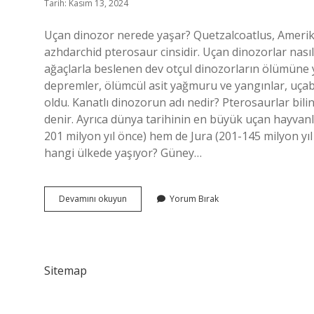
Tarih: Kasım 13, 2024
Uçan dinozor nerede yaşar? Quetzalcoatlus, Amerik
azhdarchid pterosaur cinsidir. Uçan dinozorlar nas
ağaçlarla beslenen dev otçul dinozorların ölümüne yol
depremler, ölümcül asit yağmuru ve yangınlar, uçab
oldu. Kanatlı dinozorun adı nedir? Pterosaurlar bili
denir. Ayrıca dünya tarihinin en büyük uçan hayvanl
201 milyon yıl önce) hem de Jura (201-145 milyon y
hangi ülkede yaşıyor? Güney…
Uçan
Devamını okuyun
Yorum Bırak
Dinozorlar
Nerede
Yaşıyor
Sitemap