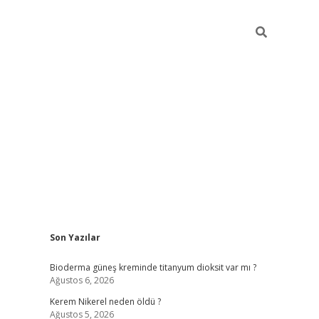
Sidebar
Son Yazılar
ilbet giriş
Bioderma güneş kreminde titanyum dioksit var mı ?
Ağustos 6, 2026
Kerem Nikerel neden öldü ?
Ağustos 5, 2026