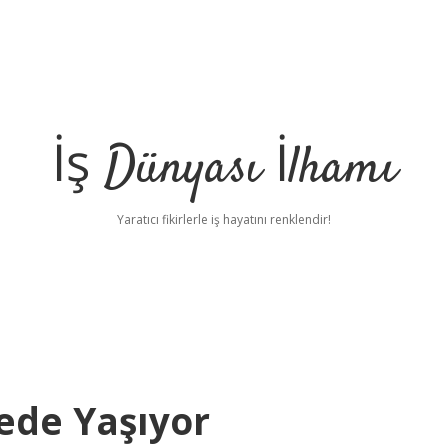
İş Dünyası İlhamı
Yaratıcı fikirlerle iş hayatını renklendir!
ede Yaşıyor