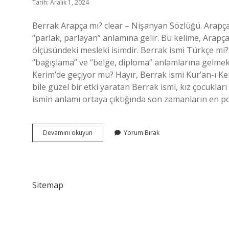
Tarih: Aralık 1, 2024
Berrak Arapça mı? clear – Nişanyan Sözlüğü. Arapça brḳ برّاق kelimesinden ödünç alınmış bir kel
“parlak, parlayan” anlamına gelir. Bu kelime, Arapça baraḳa برق “parladı, ışıldadı, şimşek çaktı”
ölçüsündeki mesleki isimdir. Berrak ismi Türkçe mi?
“bağışlama” ve “belge, diploma” anlamlarına gelmek
Kerim’de geçiyor mu? Hayır, Berrak ismi Kur’an-ı Ke
bile güzel bir etki yaratan Berrak ismi, kız çocukları
ismin anlamı ortaya çıktığında son zamanların en 
Berrak
Devamını okuyun
Yorum Bırak
Ismi
Arapça
Mı
Sitemap