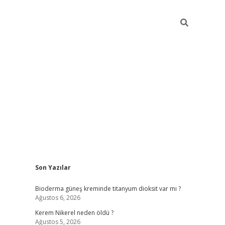
Sidebar
Son Yazılar
ilbet giriş
Bioderma güneş kreminde titanyum dioksit var mı ?
Ağustos 6, 2026
Kerem Nikerel neden öldü ?
Ağustos 5, 2026