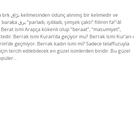
imedir ve
 fiilinin faˁˁāl
 Berat ismi Arapça kökenli olup “beraat”, “masumiyet”,
tedir. Berrak ismi Kuran’da geçiyor mu? Berrak ismi Kur’an-ı
rim’de geçmiyor. Berrak kadın ismi mi? Sadece telaffuzuyla
 için tercih edilebilecek en güzel isimlerden biridir. Bu güzel
popüler…