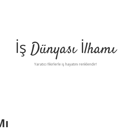
İş Dünyası İlhamı
Yaratıcı fikirlerle iş hayatını renklendir!
Mı