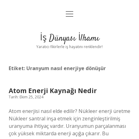
menüyü
Anasayfa
aç
Gizlilik Politikası
İş Dünyası İlhamı
Yasal Uyarı
Yaratıcı fikirlerle iş hayatını renklendir!
Hakkımızda
Etiket:
Uranyum nasıl enerjiye dönüşür
Atom Enerji Kaynağı Nedir
Tarih: Ekim 25, 2024
Atom enerjisi nasıl elde edilir? Nükleer enerji üretme
Nükleer santral inşa etmek için zenginleştirilmiş
uranyuma ihtiyaç vardır. Uranyumun parçalanması
çok yüksek miktarda enerji açığa çıkarır. Bu