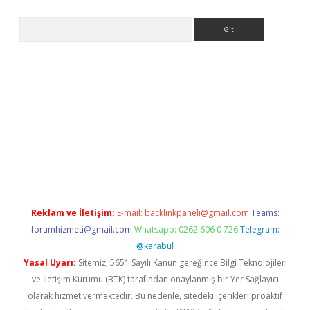
Arama
lbet giriş yap
betexper indir
Reklam ve İletişim:
E-mail:
backlinkpaneli@gmail.com
Teams:
forumhizmeti@gmail.com
Whatsapp: 0262 606 0 726
Telegram:
@karabul
Yasal Uyarı:
Sitemiz, 5651 Sayılı Kanun gereğince Bilgi Teknolojileri
ve İletişim Kurumu (BTK) tarafından onaylanmış bir Yer Sağlayıcı
olarak hizmet vermektedir. Bu nedenle, sitedeki içerikleri proaktif