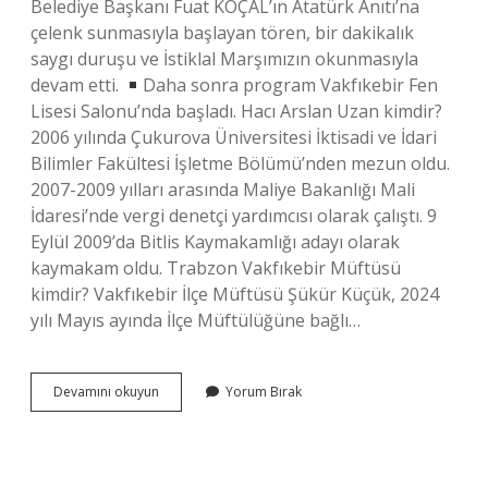
Belediye Başkanı Fuat KOÇAL’ın Atatürk Anıtı’na
çelenk sunmasıyla başlayan tören, bir dakikalık
saygı duruşu ve İstiklal Marşımızın okunmasıyla
devam etti.
Daha sonra program Vakfıkebir Fen
Lisesi Salonu’nda başladı. Hacı Arslan Uzan kimdir?
2006 yılında Çukurova Üniversitesi İktisadi ve İdari
Bilimler Fakültesi İşletme Bölümü’nden mezun oldu.
2007-2009 yılları arasında Maliye Bakanlığı Mali
İdaresi’nde vergi denetçi yardımcısı olarak çalıştı. 9
Eylül 2009’da Bitlis Kaymakamlığı adayı olarak
kaymakam oldu. Trabzon Vakfıkebir Müftüsü
kimdir? Vakfıkebir İlçe Müftüsü Şükür Küçük, 2024
yılı Mayıs ayında İlçe Müftülüğüne bağlı…
Trabzon
Devamını okuyun
Yorum Bırak
Vakfıkebir
Kaymakamı
Kimdir