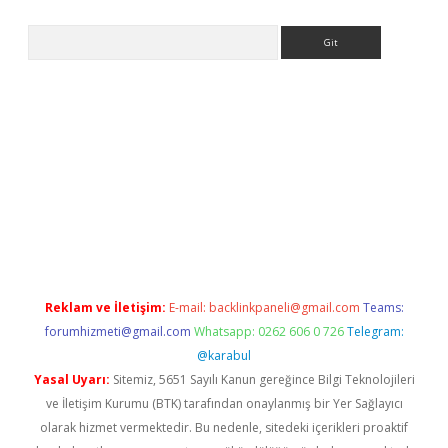
Arama
lbet giriş yap
betexper indir
Reklam ve İletişim:
E-mail:
backlinkpaneli@gmail.com
Teams:
forumhizmeti@gmail.com
Whatsapp: 0262 606 0 726
Telegram:
@karabul
Yasal Uyarı:
Sitemiz, 5651 Sayılı Kanun gereğince Bilgi Teknolojileri
ve İletişim Kurumu (BTK) tarafından onaylanmış bir Yer Sağlayıcı
olarak hizmet vermektedir. Bu nedenle, sitedeki içerikleri proaktif