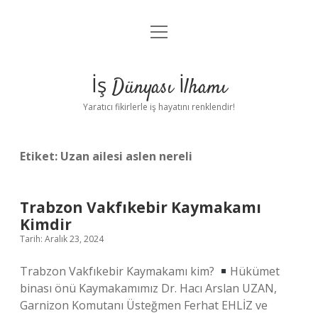
menüyü
Anasayfa
aç
Gizlilik Politikası
İş Dünyası İlhamı
Yasal Uyarı
Yaratıcı fikirlerle iş hayatını renklendir!
Hakkımızda
Etiket:
Uzan ailesi aslen nereli
Trabzon Vakfıkebir Kaymakamı
Kimdir
Tarih: Aralık 23, 2024
Trabzon Vakfıkebir Kaymakamı kim?
Hükümet
binası önü Kaymakamımız Dr. Hacı Arslan UZAN,
Garnizon Komutanı Üsteğmen Ferhat EHLİZ ve