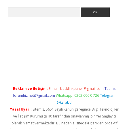
Arama
lbet giriş yap
betexper indir
Reklam ve İletişim:
E-mail:
backlinkpaneli@gmail.com
Teams:
forumhizmeti@gmail.com
Whatsapp: 0262 606 0 726
Telegram:
@karabul
Yasal Uyarı:
Sitemiz, 5651 Sayılı Kanun gereğince Bilgi Teknolojileri
ve İletişim Kurumu (BTK) tarafından onaylanmış bir Yer Sağlayıcı
olarak hizmet vermektedir. Bu nedenle, sitedeki içerikleri proaktif