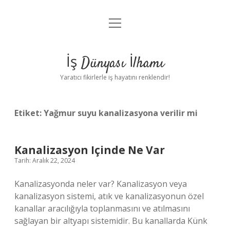
menüyü
Anasayfa
aç
Gizlilik Politikası
İş Dünyası İlhamı
Yasal Uyarı
Yaratıcı fikirlerle iş hayatını renklendir!
Hakkımızda
Etiket:
Yağmur suyu kanalizasyona verilir mi
Kanalizasyon Içinde Ne Var
Tarih: Aralık 22, 2024
Kanalizasyonda neler var? Kanalizasyon veya
kanalizasyon sistemi, atık ve kanalizasyonun özel
kanallar aracılığıyla toplanmasını ve atılmasını
sağlayan bir altyapı sistemidir. Bu kanallarda Künk