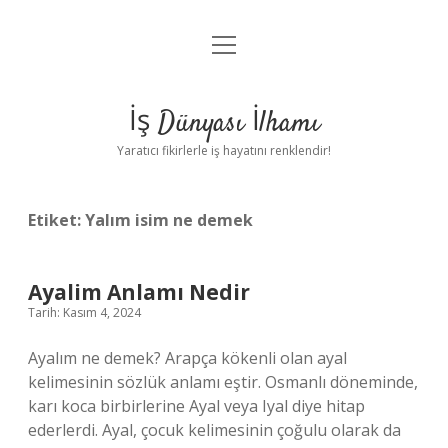
menüyü
Anasayfa
aç
Gizlilik Politikası
İş Dünyası İlhamı
Yasal Uyarı
Yaratıcı fikirlerle iş hayatını renklendir!
Hakkımızda
Etiket:
Yalım isim ne demek
Ayalim Anlamı Nedir
Tarih: Kasım 4, 2024
Ayalım ne demek? Arapça kökenli olan ayal
kelimesinin sözlük anlamı eştir. Osmanlı döneminde,
karı koca birbirlerine Ayal veya Iyal diye hitap
ederlerdi. Ayal, çocuk kelimesinin çoğulu olarak da