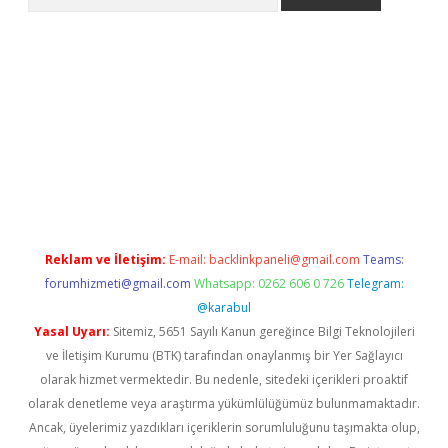
bet giriş yap
betexper indir
Reklam ve İletişim:
E-mail:
backlinkpaneli@gmail.com
Teams:
forumhizmeti@gmail.com
Whatsapp: 0262 606 0 726
Telegram:
@karabul
Yasal Uyarı:
Sitemiz, 5651 Sayılı Kanun gereğince Bilgi Teknolojileri
ve İletişim Kurumu (BTK) tarafından onaylanmış bir Yer Sağlayıcı
olarak hizmet vermektedir. Bu nedenle, sitedeki içerikleri proaktif
olarak denetleme veya araştırma yükümlülüğümüz bulunmamaktadır.
Ancak, üyelerimiz yazdıkları içeriklerin sorumluluğunu taşımakta olup,