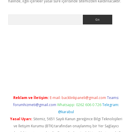
halinde, ilgili içerikler yasal süre içerisinde sitemizden kaldırılacaktır.
Arama
lbet giriş yap
betexper indir
Reklam ve İletişim:
E-mail:
backlinkpaneli@gmail.com
Teams:
forumhizmeti@gmail.com
Whatsapp: 0262 606 0 726
Telegram:
@karabul
Yasal Uyarı:
Sitemiz, 5651 Sayılı Kanun gereğince Bilgi Teknolojileri
ve İletişim Kurumu (BTK) tarafından onaylanmış bir Yer Sağlayıcı