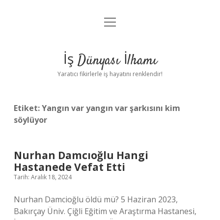
menüyü
Anasayfa
aç
Gizlilik Politikası
İş Dünyası İlhamı
Yasal Uyarı
Yaratıcı fikirlerle iş hayatını renklendir!
Hakkımızda
Etiket:
Yangın var yangın var şarkısını kim
söylüyor
Nurhan Damcıoğlu Hangi
Hastanede Vefat Etti
Tarih: Aralık 18, 2024
Nurhan Damcioğlu öldü mü? 5 Haziran 2023,
Bakırçay Üniv. Çiğli Eğitim ve Araştırma Hastanesi,