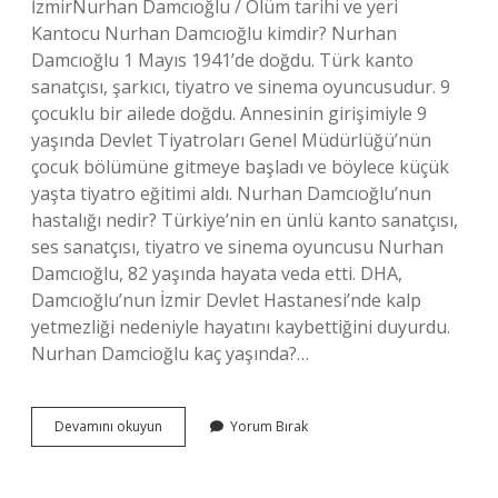
İzmirNurhan Damcıoğlu / Ölüm tarihi ve yeri
Kantocu Nurhan Damcıoğlu kimdir? Nurhan
Damcıoğlu 1 Mayıs 1941’de doğdu. Türk kanto
sanatçısı, şarkıcı, tiyatro ve sinema oyuncusudur. 9
çocuklu bir ailede doğdu. Annesinin girişimiyle 9
yaşında Devlet Tiyatroları Genel Müdürlüğü’nün
çocuk bölümüne gitmeye başladı ve böylece küçük
yaşta tiyatro eğitimi aldı. Nurhan Damcıoğlu’nun
hastalığı nedir? Türkiye’nin en ünlü kanto sanatçısı,
ses sanatçısı, tiyatro ve sinema oyuncusu Nurhan
Damcıoğlu, 82 yaşında hayata veda etti. DHA,
Damcıoğlu’nun İzmir Devlet Hastanesi’nde kalp
yetmezliği nedeniyle hayatını kaybettiğini duyurdu.
Nurhan Damcioğlu kaç yaşında?…
Nurhan
Devamını okuyun
Yorum Bırak
Damcıoğlu
Hangi
Hastanede