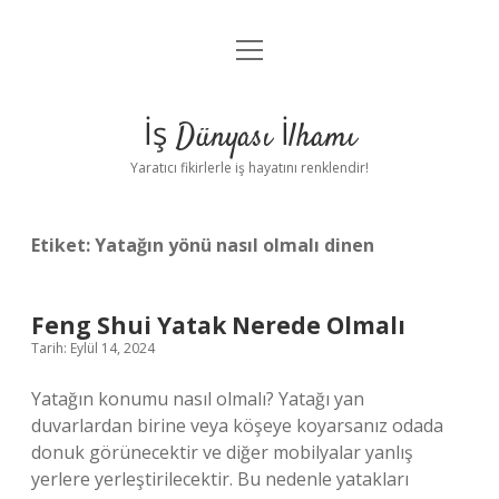
menüyü
Anasayfa
aç
Gizlilik Politikası
İş Dünyası İlhamı
Yasal Uyarı
Yaratıcı fikirlerle iş hayatını renklendir!
Hakkımızda
Etiket:
Yatağın yönü nasıl olmalı dinen
Feng Shui Yatak Nerede Olmalı
Tarih: Eylül 14, 2024
Yatağın konumu nasıl olmalı? Yatağı yan
duvarlardan birine veya köşeye koyarsanız odada
donuk görünecektir ve diğer mobilyalar yanlış
yerlere yerleştirilecektir. Bu nedenle yatakları