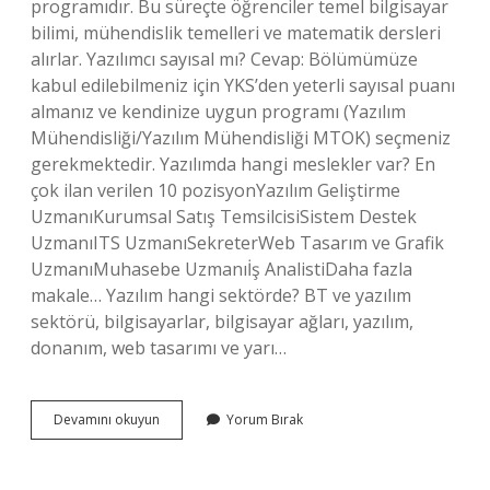
programıdır. Bu süreçte öğrenciler temel bilgisayar
bilimi, mühendislik temelleri ve matematik dersleri
alırlar. Yazılımcı sayısal mı? Cevap: Bölümümüze
kabul edilebilmeniz için YKS’den yeterli sayısal puanı
almanız ve kendinize uygun programı (Yazılım
Mühendisliği/Yazılım Mühendisliği MTOK) seçmeniz
gerekmektedir. Yazılımda hangi meslekler var? En
çok ilan verilen 10 pozisyonYazılım Geliştirme
UzmanıKurumsal Satış TemsilcisiSistem Destek
UzmanıITS UzmanıSekreterWeb Tasarım ve Grafik
UzmanıMuhasebe Uzmanıİş AnalistiDaha fazla
makale… Yazılım hangi sektörde? BT ve yazılım
sektörü, bilgisayarlar, bilgisayar ağları, yazılım,
donanım, web tasarımı ve yarı…
Yazılımcı
Devamını okuyun
Yorum Bırak
Hangi
Meslek