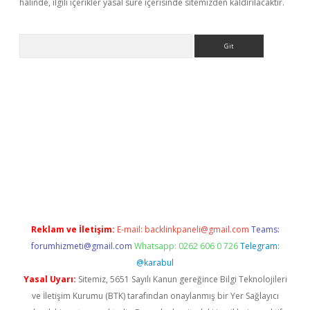
halinde, ilgili içerikler yasal süre içerisinde sitemizden kaldırılacaktır.
Arama
lbet giriş yap
betexper indir
Reklam ve İletişim:
E-mail:
backlinkpaneli@gmail.com
Teams:
forumhizmeti@gmail.com
Whatsapp: 0262 606 0 726
Telegram:
@karabul
Yasal Uyarı:
Sitemiz, 5651 Sayılı Kanun gereğince Bilgi Teknolojileri
ve İletişim Kurumu (BTK) tarafından onaylanmış bir Yer Sağlayıcı