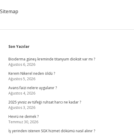
Sitemap
Sidebar
Son Yazılar
Bioderma güneş kreminde titanyum dioksit var mı ?
Ağustos 6, 2026
Kerem Nikerel neden öldü ?
Ağustos 5, 2026
Avans faizi nelere uygulanır ?
Ağustos 4, 2026
2025 yivsiz av tüfeği ruhsat harcı ne kadar ?
Ağustos 3, 2026
Hevrü ne demek ?
Temmuz 30, 2026
İş yerinden istenen SGK hizmet dökümü nasıl alınır ?