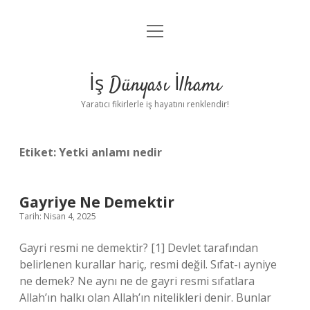
menüyü
Anasayfa
aç
Gizlilik Politikası
İş Dünyası İlhamı
Yasal Uyarı
Yaratıcı fikirlerle iş hayatını renklendir!
Hakkımızda
Etiket:
Yetki anlamı nedir
Gayriye Ne Demektir
Tarih: Nisan 4, 2025
Gayri resmi ne demektir? [1] Devlet tarafından
belirlenen kurallar hariç, resmi değil. Sıfat-ı ayniye
ne demek? Ne aynı ne de gayri resmi sıfatlara
Allah’ın halkı olan Allah’ın nitelikleri denir. Bunlar