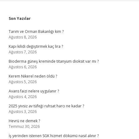
Sidebar
Son Yazılar
Tarım ve Orman Bakanlığı kim ?
Ağustos 8, 2026
Kapı kilidi değiştirmek kaç lira ?
Ağustos 7, 2026
Bioderma güneş kreminde titanyum dioksit var mı ?
Ağustos 6, 2026
Kerem Nikerel neden öldü ?
Ağustos 5, 2026
Avans faizi nelere uygulanır ?
Ağustos 4, 2026
2025 yivsiz av tüfeği ruhsat harcı ne kadar ?
Ağustos 3, 2026
Hevrü ne demek ?
Temmuz 30, 2026
İş yerinden istenen SGK hizmet dökümü nasıl alınır ?