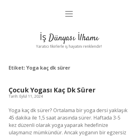
menüyü
Anasayfa
aç
Gizlilik Politikası
İş Dünyası İlhamı
Yasal Uyarı
Yaratıcı fikirlerle iş hayatını renklendir!
Hakkımızda
Etiket:
Yoga kaç dk sürer
Çocuk Yogası Kaç Dk Sürer
Tarih: Eylül 11, 2024
Yoga kaç dk sürer? Ortalama bir yoga dersi yaklaşık
45 dakika ile 1,5 saat arasında sürer. Haftada 3-5
kez düzenli olarak yoga yaparak hedefinize
ulaşmanız mümkündür. Ancak yoganın bir egzersiz