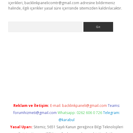
içerikleri,
backlinkpanelicomtr@gmail.com
adresine bildirmeniz
halinde, ilgili içerikler yasal süre içerisinde sitemizden kaldırılacaktır.
Arama
xper indir
Reklam ve İletişim:
E-mail:
backlinkpaneli@gmail.com
Teams:
forumhizmeti@gmail.com
Whatsapp: 0262 606 0 726
Telegram:
@karabul
Yasal Uyarı:
Sitemiz, 5651 Sayılı Kanun gereğince Bilgi Teknolojileri