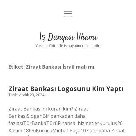
menüyü
Anasayfa
aç
Gizlilik Politikası
İş Dünyası İlhamı
Yasal Uyarı
Yaratıcı fikirlerle iş hayatını renklendir!
Hakkımızda
Etiket:
Ziraat Bankası İsrail malı mı
Ziraat Bankası Logosunu Kim Yaptı
Tarih: Aralık 23, 2024
Ziraat Bankası’nı kuran kim? Ziraat
BankasıSloganBir bankadan daha
fazlasıTürBankaTürüFinansal hizmetlerKuruluş20
Kasım 1863)KurucuMidhat Paşa10 satır daha Ziraat