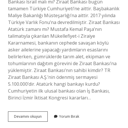
Bankası İsrail malı mı? Ziraat Bankası bugün
tamamen Türkiye Cumhuriyeti’ne aittir. Başbakanlık
Maliye Bakanlığı Müsteşarlığı’na aittir. 2017 yılında
Türkiye Varlık Fonu’na devredilmiştir. Ziraat Bankası
Atatürk zamanı mı? Mustafa Kemal Paşa’nın
talimatıyla çıkarılan Mükellefiyet-i Ziraiye
Kararnamesi, bankanın cephede savaşan köylü
asker ailelerine yapacağı yardımların esaslarını
belirlerken, gümrüklerde tarım alet, ekipman ve
tohumlarının dağıtım görevini de Ziraat Bankası’na
yüklemiştir. Ziraat Bankası’nın sahibi kimdir? TR
Ziraat Bankası A.Ş.’nin ödenmiş sermayesi
5.100.000’dir. Atatürk hangi bankayı kurdu?
Cumhuriyetin ilk ulusal bankası olan İş Bankası,
Birinci İzmir İktisat Kongresi kararları…
Ziraat
Devamını okuyun
Yorum Bırak
Bankası
Logosunu