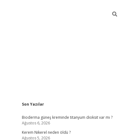
Sidebar
Son Yazılar
ilbet giriş
Bioderma güneş kreminde titanyum dioksit var mı ?
Ağustos 6, 2026
Kerem Nikerel neden öldü ?
Ağustos 5, 2026