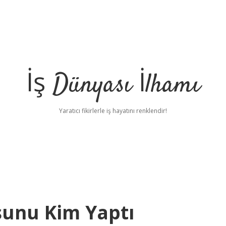
İş Dünyası İlhamı
Yaratıcı fikirlerle iş hayatını renklendir!
sunu Kim Yaptı