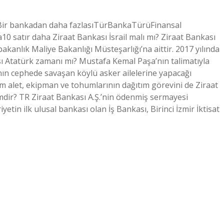
nBir bankadan daha fazlasıTürBankaTürüFinansal
satır daha Ziraat Bankası İsrail malı mı? Ziraat Bankası
anlık Maliye Bakanlığı Müsteşarlığı’na aittir. 2017 yılında
sı Atatürk zamanı mı? Mustafa Kemal Paşa’nın talimatıyla
nın cephede savaşan köylü asker ailelerine yapacağı
ım alet, ekipman ve tohumlarının dağıtım görevini de Ziraat
imdir? TR Ziraat Bankası A.Ş.’nin ödenmiş sermayesi
tin ilk ulusal bankası olan İş Bankası, Birinci İzmir İktisat