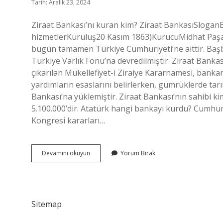
Tarih: Aralık 23, 2024
Ziraat Bankası’nı kuran kim? Ziraat BankasıSloga
hizmetlerKuruluş20 Kasım 1863)KurucuMidhat Paşa10 
bugün tamamen Türkiye Cumhuriyeti’ne aittir. Başbak
Türkiye Varlık Fonu’na devredilmiştir. Ziraat Banka
çıkarılan Mükellefiyet-i Ziraiye Kararnamesi, banka
yardımların esaslarını belirlerken, gümrüklerde tar
Bankası’na yüklemiştir. Ziraat Bankası’nın sahibi k
5.100.000’dir. Atatürk hangi bankayı kurdu? Cumhuriye
Kongresi kararları…
Ziraat
Devamını okuyun
Yorum Bırak
Bankası
Logosunu
Kim
Yaptı
Sitemap