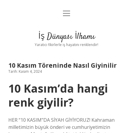
menüyü
Anasayfa
aç
Gizlilik Politikası
İş Dünyası İlhamı
Yasal Uyarı
Yaratıcı fikirlerle iş hayatını renklendir!
Hakkımızda
10 Kasım Töreninde Nasıl Giyinilir
Tarih: Kasım 4, 2024
10 Kasım’da hangi
renk giyilir?
HER “10 KASIM”DA SİYAH GİYİYORUZ! Kahraman
milletimizin büyük önderi ve cumhuriyetimizin