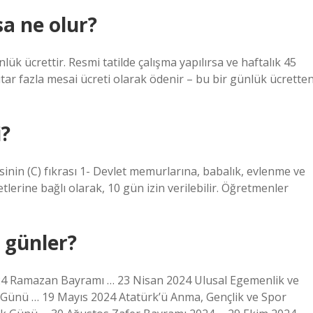
sa ne olur?
lük ücrettir. Resmi tatilde çalışma yapılırsa ve haftalık 45
tutar fazla mesai ücreti olarak ödenir – bu bir günlük ücrette
i?
nin (C) fıkrası 1- Devlet memurlarına, babalık, evlenme ve
erine bağlı olarak, 10 gün izin verilebilir. Öğretmenler
i günler?
2024 Ramazan Bayramı … 23 Nisan 2024 Ulusal Egemenlik ve
Günü … 19 Mayıs 2024 Atatürk’ü Anma, Gençlik ve Spor