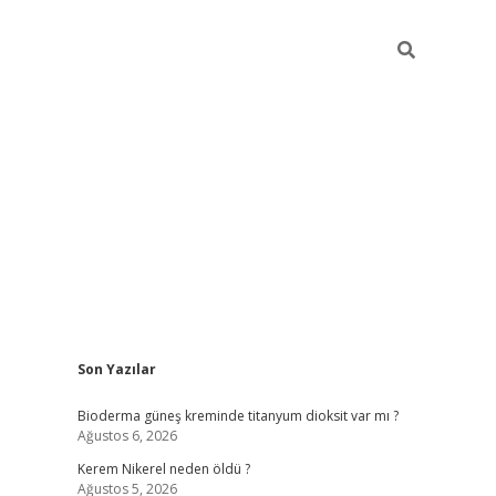
Sidebar
Son Yazılar
ilbet giriş yap
bete
Bioderma güneş kreminde titanyum dioksit var mı ?
Ağustos 6, 2026
Kerem Nikerel neden öldü ?
Ağustos 5, 2026