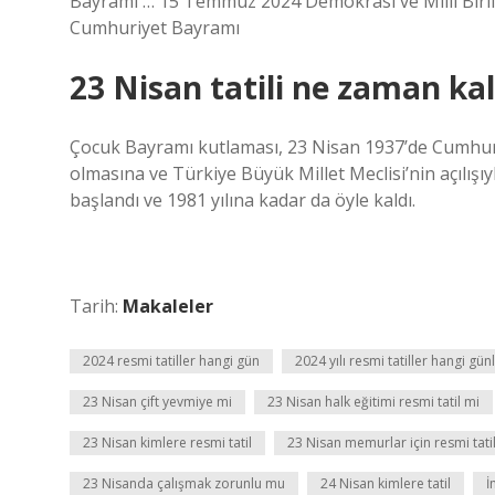
Bayramı … 15 Temmuz 2024 Demokrasi ve Milli Birl
Cumhuriyet Bayramı
23 Nisan tatili ne zaman kald
Çocuk Bayramı kutlaması, 23 Nisan 1937’de Cumhur
olmasına ve Türkiye Büyük Millet Meclisi’nin açılışı
başlandı ve 1981 yılına kadar da öyle kaldı.
Tarih:
Makaleler
2024 resmi tatiller hangi gün
2024 yılı resmi tatiller hangi gün
23 Nisan çift yevmiye mi
23 Nisan halk eğitimi resmi tatil mi
23 Nisan kimlere resmi tatil
23 Nisan memurlar için resmi tati
23 Nisanda çalışmak zorunlu mu
24 Nisan kimlere tatil
İ