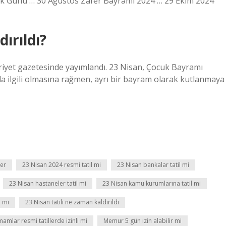
ik Günü … 30 Ağustos Zafer Bayramı 2024 … 29 Ekim 2024
ırıldı?
iyet gazetesinde yayımlandı. 23 Nisan, Çocuk Bayramı
yla ilgili olmasına rağmen, ayrı bir bayram olarak kutlanmaya
ler
23 Nisan 2024 resmi tatil mi
23 Nisan bankalar tatil mi
23 Nisan hastaneler tatil mi
23 Nisan kamu kurumlarına tatil mi
l mi
23 Nisan tatili ne zaman kaldırıldı
mamlar resmi tatillerde izinli mi
Memur 5 gün izin alabilir mi