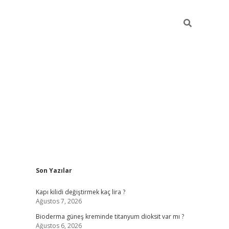
Sidebar
Son Yazılar
ilbet giriş yap
bet
Kapı kilidi değiştirmek kaç lira ?
Ağustos 7, 2026
Bioderma güneş kreminde titanyum dioksit var mı ?
Ağustos 6, 2026