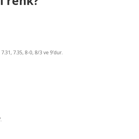
i renk?
31, 7.35, 8-0, 8/3 ve 9’dur.
.