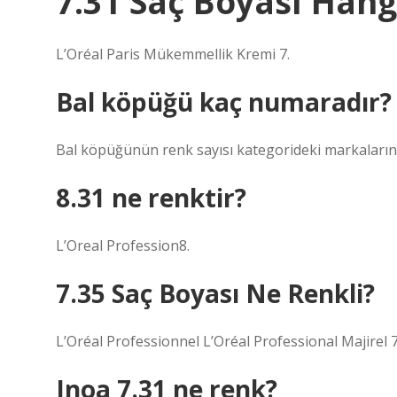
7.31 Saç Boyası Hang
L’Oréal Paris Mükemmellik Kremi 7.
Bal köpüğü kaç numaradır?
Bal köpüğünün renk sayısı kategorideki markaların 7.
8.31 ne renktir?
L’Oreal Profession8.
7.35 Saç Boyası Ne Renkli?
L’Oréal Professionnel L’Oréal Professional Majirel 7
Inoa 7.31 ne renk?