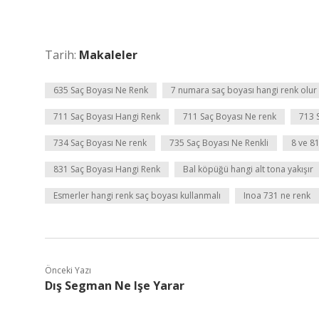
Tarih:
Makaleler
635 Saç Boyası Ne Renk
7 numara saç boyası hangi renk olur
711 Saç Boyası Hangi Renk
711 Saç Boyası Ne renk
713 
734 Saç Boyası Ne renk
735 Saç Boyası Ne Renkli
8 ve 81
831 Saç Boyası Hangi Renk
Bal köpüğü hangi alt tona yakışır
Esmerler hangi renk saç boyası kullanmalı
Inoa 731 ne renk
Önceki Yazı
Dış Segman Ne Işe Yarar