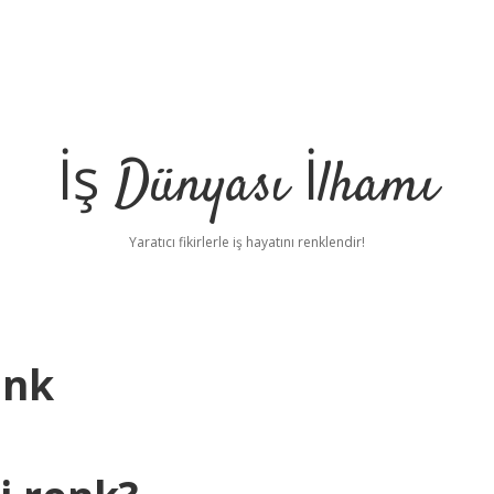
İş Dünyası İlhamı
Yaratıcı fikirlerle iş hayatını renklendir!
enk