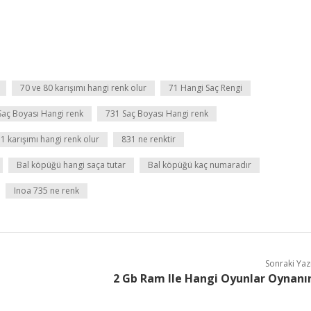
70 ve 80 karışımı hangi renk olur
71 Hangi Saç Rengi
Saç Boyası Hangi renk
731 Saç Boyası Hangi renk
1 karışımı hangi renk olur
831 ne renktir
Bal köpüğü hangi saça tutar
Bal köpüğü kaç numaradır
Inoa 735 ne renk
Sonraki Yaz
2 Gb Ram Ile Hangi Oyunlar Oynanı