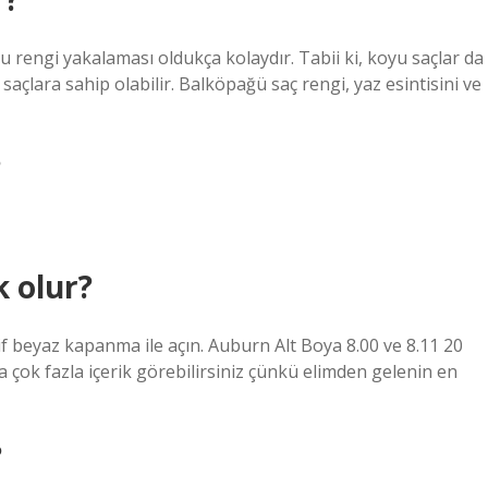
 rengi yakalaması oldukça kolaydır. Tabii ki, koyu saçlar da
çlara sahip olabilir. Balköpağü saç rengi, yaz esintisini ve
?
k olur?
if beyaz kapanma ile açın. Auburn Alt Boya 8.00 ve 8.11 20
 çok fazla içerik görebilirsiniz çünkü elimden gelenin en
?