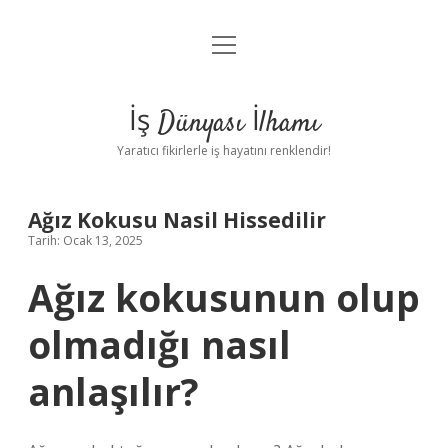
menüyü
Anasayfa
aç
Gizlilik Politikası
İş Dünyası İlhamı
Yasal Uyarı
Yaratıcı fikirlerle iş hayatını renklendir!
Hakkımızda
Ağız Kokusu Nasil Hissedilir
Tarih: Ocak 13, 2025
Ağız kokusunun olup
olmadığı nasıl
anlaşılır?