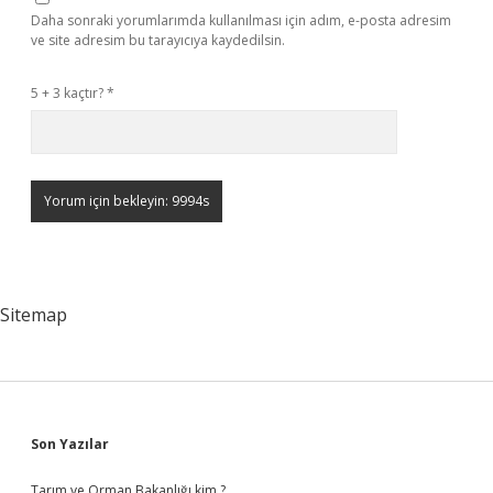
Daha sonraki yorumlarımda kullanılması için adım, e-posta adresim
ve site adresim bu tarayıcıya kaydedilsin.
5 + 3 kaçtır?
*
Sitemap
Sidebar
Son Yazılar
Tarım ve Orman Bakanlığı kim ?