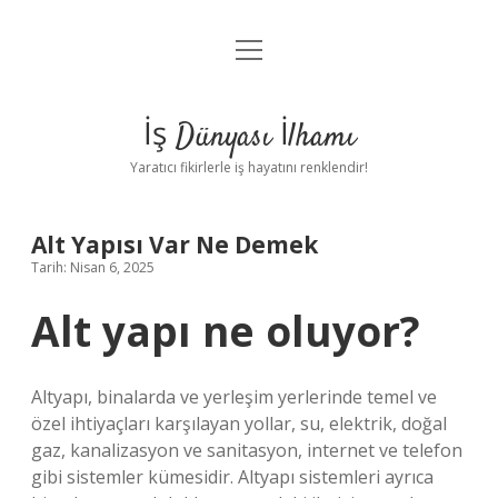
menüyü
Anasayfa
aç
Gizlilik Politikası
İş Dünyası İlhamı
Yasal Uyarı
Yaratıcı fikirlerle iş hayatını renklendir!
Hakkımızda
Alt Yapısı Var Ne Demek
Tarih: Nisan 6, 2025
Alt yapı ne oluyor?
Altyapı, binalarda ve yerleşim yerlerinde temel ve
özel ihtiyaçları karşılayan yollar, su, elektrik, doğal
gaz, kanalizasyon ve sanitasyon, internet ve telefon
gibi sistemler kümesidir. Altyapı sistemleri ayrıca