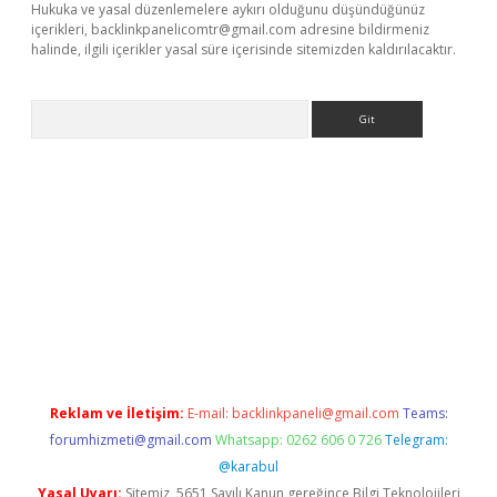
Hukuka ve yasal düzenlemelere aykırı olduğunu düşündüğünüz
içerikleri,
backlinkpanelicomtr@gmail.com
adresine bildirmeniz
halinde, ilgili içerikler yasal süre içerisinde sitemizden kaldırılacaktır.
Arama
betexper indir
Reklam ve İletişim:
E-mail:
backlinkpaneli@gmail.com
Teams:
forumhizmeti@gmail.com
Whatsapp: 0262 606 0 726
Telegram:
@karabul
Yasal Uyarı:
Sitemiz, 5651 Sayılı Kanun gereğince Bilgi Teknolojileri