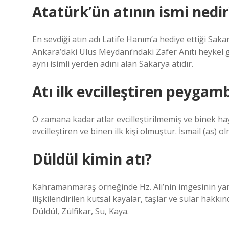
Atatürk’ün atının ismi nedir
En sevdiği atın adı Latife Hanım’a hediye ettiği Sakar
Ankara’daki Ulus Meydanı’ndaki Zafer Anıtı heykel g
aynı isimli yerden adını alan Sakarya atıdır.
Atı ilk evcilleştiren peygam
O zamana kadar atlar evcilleştirilmemiş ve binek hay
evcilleştiren ve binen ilk kişi olmuştur. İsmail (as) o
Düldül kimin atı?
Kahramanmaraş örneğinde Hz. Ali’nin imgesinin yanı sı
ilişkilendirilen kutsal kayalar, taşlar ve sular hakkın
Düldül, Zülfikar, Su, Kaya.