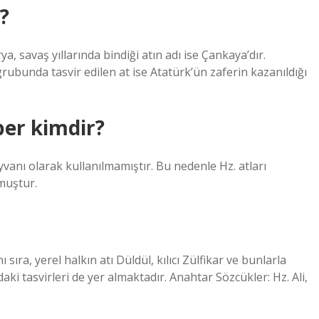
?
ya, savaş yıllarında bindiği atın adı ise Çankaya’dır.
rubunda tasvir edilen at ise Atatürk’ün zaferin kazanıldığı
ber kimdir?
vanı olarak kullanılmamıştır. Bu nedenle Hz. atları
lmuştur.
ra, yerel halkın atı Düldül, kılıcı Zülfikar ve bunlarla
daki tasvirleri de yer almaktadır. Anahtar Sözcükler: Hz. Ali,