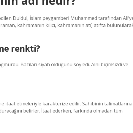
ın adı nedir?
l edilen Duldul, İslam peygamberi Muhammed tarafından Ali’y
hraman, kahramanın kılıcı, kahramanın atı) atıfta bulunulara
ne renkti?
ğmurdu. Bazıları siyah olduğunu söyledi. Alnı biçimsizdi ve
 itaat etmeleriyle karakterize edilir. Sahibinin talimatlarına
duracağını belirler. İtaat ederken, farkında olmadan tüm