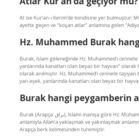
Atlar Kur’an’da geçiyor mu?
At ise Kur’an-ı Kerim’de kendisine yer bulmuştur; Mus
ayette geçen ve “koşan atlar” anlamına gelen “Adiya
Hz. Muhammed Burak hangi
Burak, İslam geleneğinde Hz. Muhammed’i cennete taşı
yanlarında kanatları olan beyaz bir hayvan” olarak
olarak anılmıştır. Hz. Muhammed’i cennete taşıyan bi
yarı eşek, yanlarında kanatları olan beyaz bir hayva
Burak hangi peygamberin a
Burak (Arapça: براق), İslami inanışa göre Hz. Muhammed’in Miraç’ta kullandığı dağdır. Burak, kelimenin tam
anlamıyla Allah’a yaklaşmak ve yakınlaşmak anlamına 
Arapça berk kelimesinden türemiştir.