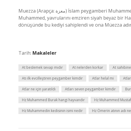
Muezza (Arapça: معزة) İslam peygamberi Muhammed’in kedisi olduğu söylenir. Uhud seferi sırasında,
Muhammed, yavrularını emziren siyah beyaz bir Habeş
dönüşünde bu kediyi sahiplendi ve ona Müezza adını
Tarih:
Makaleler
At beslemek sevap mıdır
At nelerden korkar
At sahibine
Atı ilk evcilleştiren peygamber kimdir
Atlar helal mi
Atla
Atlar ne için yaratıldı
Atları seven peygamber kimdir
Bur
Hz Muhammed Burak hangi hayvandır
Hz Muhammed Mustafan
Hz Muhammedin kedisinin ismi nedir
Hz Ömerin atının adı ne