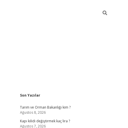
Sidebar
Son Yazılar
ilbet giriş yap
bet
Tarım ve Orman Bakanlığı kim ?
Ağustos 8, 2026
Kapı kilidi değiştirmek kaç lira ?
Ağustos 7, 2026