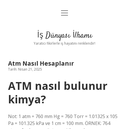
menüyü
Anasayfa
aç
Gizlilik Politikası
İş Dünyası İlhamı
Yasal Uyarı
Yaratıcı fikirlerle iş hayatını renklendir!
Hakkımızda
Atm Nasıl Hesaplanır
Tarih: Nisan 21, 2025
ATM nasıl bulunur
kimya?
Not: 1 atm = 760 mm Hg = 760 Torr = 1.01325 x 105
Pa = 101.325 kPa ve 1 cm = 100 mm. ÖRNEK: 764