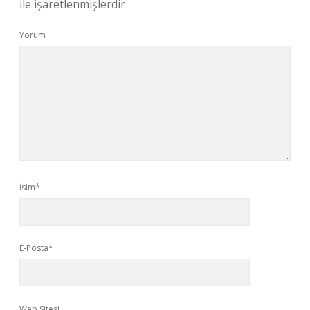
ile işaretlenmişlerdir
Yorum
İsim*
E-Posta*
Web Sitesi