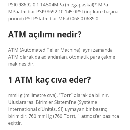
PSI0.98692 0.1 14.504MPa (megapaskal)* MPa
MPaatm bar PSI9.8692 10 145.0PSI (inç kare başına
pound) PSI PSIatm bar MPa0.068 0.0689 0.
ATM açılımı nedir?
ATM (Automated Teller Machine), aynı zamanda
ATM olarak da adlandırılan, otomatik para çekme
makinesidir.
1 ATM kaç cıva eder?
mmHg (milimetre cıva), “Torr” olarak da bilinir,
Uluslararası Birimler Sistemi’ne (Système
International d’Unités, SI) uymayan bir basınç
birimidir. 760 mmHg (760 Torr), 1 atmosfer basınca
eşittir.