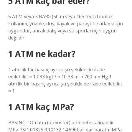
5 ATM kaç bar eder?
5 ATM veya 3 BAR> (50 m veya 165 feet) Günlük
kullanım, yüzme, duş, kayak ve paraşütle atlama için
uygundur, ancak dalış veya su sporları için uygun
değildir.
1 ATM ne kadar?
1 atm’lik bir basınç ayrıca şu şekilde de ifade
edilebilir: ≈ 1,033 kgf / ≈ 10,33 m. ≈ 760 mmHg.1
atm’lik bir basınç ayrıca şu şekilde de ifade edilebilir:
≈ 1.
1 ATM kaç MPa?
BASINÇ TOmatm (atmosfer) atm nefes alınabilir
MPa PSI1.01325 0.10132 14.696bar bar baratm MPa