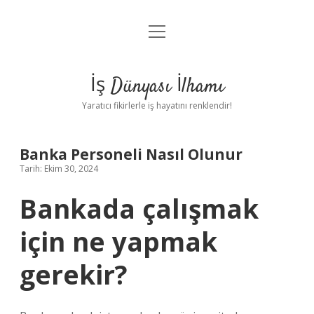
menüyü
Anasayfa
aç
Gizlilik Politikası
İş Dünyası İlhamı
Yasal Uyarı
Yaratıcı fikirlerle iş hayatını renklendir!
Hakkımızda
Banka Personeli Nasıl Olunur
Tarih: Ekim 30, 2024
Bankada çalışmak
için ne yapmak
gerekir?