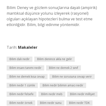
Bilim: Deney ve gözlem sonuçlarına dayalı (ampirik)
mantıksal düşünce yolunu izleyerek (rasyonel)
olguları açıklayan hipotezleri bulma ve test etme
etkinliğidir. Bilim, bilgi edinme yöntemidir.
Tarih:
Makaleler
Bilim dalı nedir
Bilim denince akla ne gelir
Bilim insanı tanımı nedir
Bilim ne demek 2 sınıf
Bilim ne demek kısa cevap
Bilim ne sorusuna cevap verir
Bilim nedir 1 cümle
Bilim nedir bilimin amacı nedir
Bilim nedir felsefe
Bilim nedir meb
Bilim nedir milliyet
Bilim nedir örnek
Bilim nedir sunu
Bilim nedir TDK