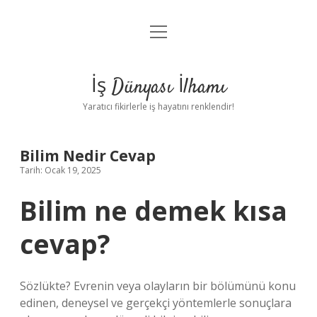
menüyü
Anasayfa
aç
Gizlilik Politikası
İş Dünyası İlhamı
Yasal Uyarı
Yaratıcı fikirlerle iş hayatını renklendir!
Hakkımızda
Bilim Nedir Cevap
Tarih: Ocak 19, 2025
Bilim ne demek kısa
cevap?
Sözlükte? Evrenin veya olayların bir bölümünü konu
edinen, deneysel ve gerçekçi yöntemlerle sonuçlara