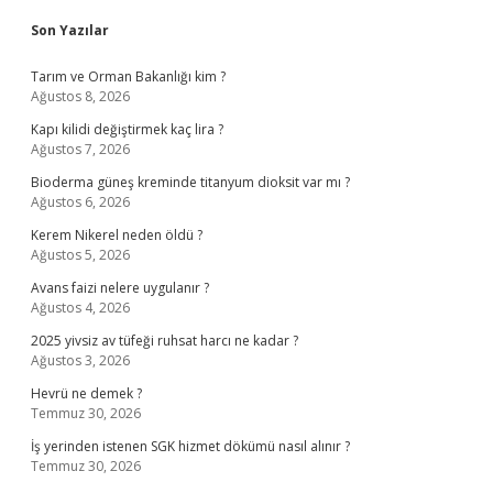
Sidebar
Son Yazılar
Tarım ve Orman Bakanlığı kim ?
Ağustos 8, 2026
Kapı kilidi değiştirmek kaç lira ?
Ağustos 7, 2026
Bioderma güneş kreminde titanyum dioksit var mı ?
Ağustos 6, 2026
Kerem Nikerel neden öldü ?
Ağustos 5, 2026
Avans faizi nelere uygulanır ?
Ağustos 4, 2026
2025 yivsiz av tüfeği ruhsat harcı ne kadar ?
Ağustos 3, 2026
Hevrü ne demek ?
Temmuz 30, 2026
İş yerinden istenen SGK hizmet dökümü nasıl alınır ?
Temmuz 30, 2026