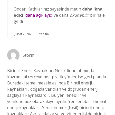
Önder! Katkılarınız sayesinde metin
daha ikna
edici
,
daha açıklayıcı
ve daha
okunabilir
bir hale
geldi.
Şubat 2, 2025
Yanıtla
Storm
Birincil Enerji Kaynakları Nelerdir anlatımında
kavramsal çerçeve net, pratik yönler ise geri planda.
Buradaki temel mesele aslında Birincil enerji
kaynakları , doğada var olan ve doğrudan enerji
sağlayan kaynaklardır. Bu yenilenebilir ve
yenilenemez olarak ikiye ayrılır. Yenilenebilir birincil
enerji kaynakları : Yenilenemez (fosil) birincil enerji
kaynakları : Ayrıca, dalga ve gelgit enerjisi de birincil