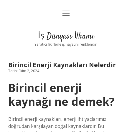
menüyü
Anasayfa
aç
Gizlilik Politikası
İş Dünyası İlhamı
Yasal Uyarı
Yaratıcı fikirlerle iş hayatını renklendir!
Hakkımızda
Birincil Enerji Kaynakları Nelerdir
Tarih: Ekim 2, 2024
Birincil enerji
kaynağı ne demek?
Birincil enerji kaynakları, enerji ihtiyaçlarımızı
doğrudan karşılayan doğal kaynaklardır. Bu