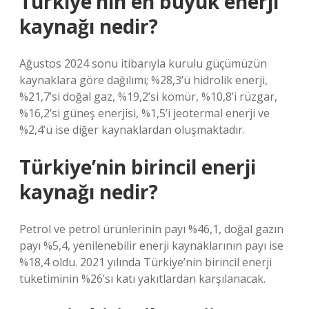
Türkiye’nin en büyük enerji
kaynağı nedir?
Ağustos 2024 sonu itibarıyla kurulu güçümüzün
kaynaklara göre dağılımı; %28,3’ü hidrolik enerji,
%21,7’si doğal gaz, %19,2’si kömür, %10,8’i rüzgar,
%16,2’si güneş enerjisi, %1,5’i jeotermal enerji ve
%2,4’ü ise diğer kaynaklardan oluşmaktadır.
Türkiye’nin birincil enerji
kaynağı nedir?
Petrol ve petrol ürünlerinin payı %46,1, doğal gazın
payı %5,4, yenilenebilir enerji kaynaklarının payı ise
%18,4 oldu. 2021 yılında Türkiye’nin birincil enerji
tüketiminin %26’sı katı yakıtlardan karşılanacak.