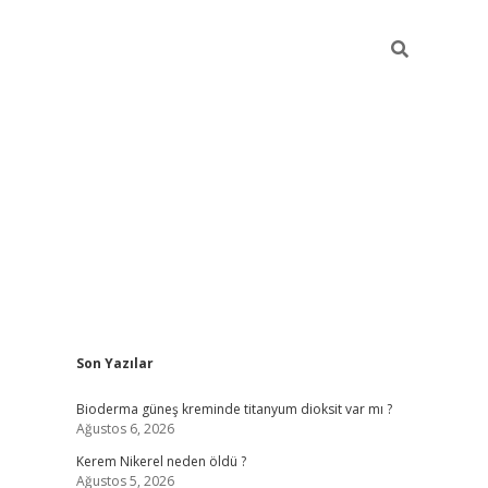
Sidebar
Son Yazılar
ilbet giriş yap
bete
Bioderma güneş kreminde titanyum dioksit var mı ?
Ağustos 6, 2026
Kerem Nikerel neden öldü ?
Ağustos 5, 2026