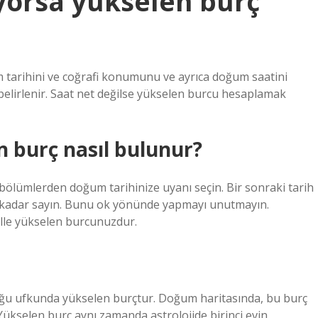
yorsa yükselen burç
m tarihini ve coğrafi konumunu ve ayrıca doğum saatini
elirlenir. Saat net değilse yükselen burcu hesaplamak
 burç nasıl bulunur?
 bölümlerden doğum tarihinize uyanı seçin. Bir sonraki tarih
 kadar sayın. Bunu ok yönünde yapmayı unutmayın.
alle yükselen burcunuzdur.
oğu ufkunda yükselen burçtur. Doğum haritasında, bu burç
ükselen burç aynı zamanda astrolojide birinci evin