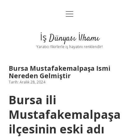
menüyü
Anasayfa
aç
Gizlilik Politikası
İş Dünyası İlhamı
Yasal Uyarı
Yaratıcı fikirlerle iş hayatını renklendir!
Hakkımızda
Bursa Mustafakemalpaşa Ismi
Nereden Gelmiştir
Tarih: Aralık 28, 2024
Bursa ili
Mustafakemalpaşa
ilçesinin eski adı