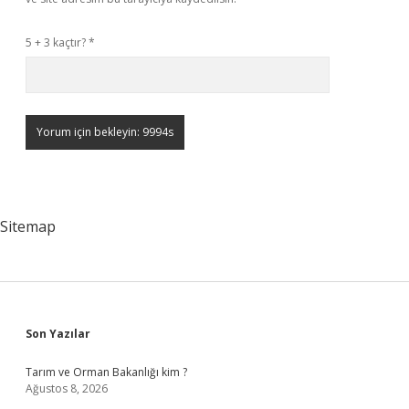
5 + 3 kaçtır?
*
Sitemap
Sidebar
Son Yazılar
Tarım ve Orman Bakanlığı kim ?
Ağustos 8, 2026