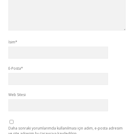
İsim*
E-Posta*
Web Sitesi
Daha sonraki yorumlarımda kullanılması için adım, e-posta adresim
ve site adresim bu tarayıcıya kaydedilsin.