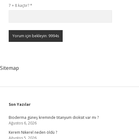
7 + 8 kaçtır?
*
Sitemap
Sidebar
Son Yazılar
Bioderma güneş kreminde titanyum dioksit var mı ?
Ağustos 6, 2026
Kerem Nikerel neden öldü ?
Ağustos 5, 2026