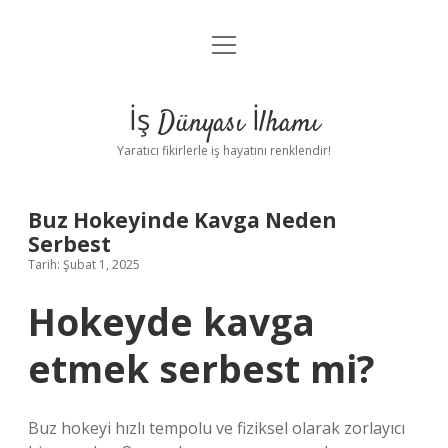
menüyü
Anasayfa
aç
Gizlilik Politikası
İş Dünyası İlhamı
Yasal Uyarı
Yaratıcı fikirlerle iş hayatını renklendir!
Hakkımızda
Buz Hokeyinde Kavga Neden
Serbest
Tarih: Şubat 1, 2025
Hokeyde kavga
etmek serbest mi?
Buz hokeyi hızlı tempolu ve fiziksel olarak zorlayıcı