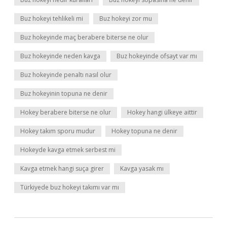
Buz hokeyi tehlikeli mi
Buz hokeyi zor mu
Buz hokeyinde maç berabere biterse ne olur
Buz hokeyinde neden kavga
Buz hokeyinde ofsayt var mı
Buz hokeyinde penaltı nasıl olur
Buz hokeyinin topuna ne denir
Hokey berabere biterse ne olur
Hokey hangi ülkeye aittir
Hokey takım sporu mudur
Hokey topuna ne denir
Hokeyde kavga etmek serbest mi
Kavga etmek hangi suça girer
Kavga yasak mı
Türkiyede buz hokeyi takımı var mı