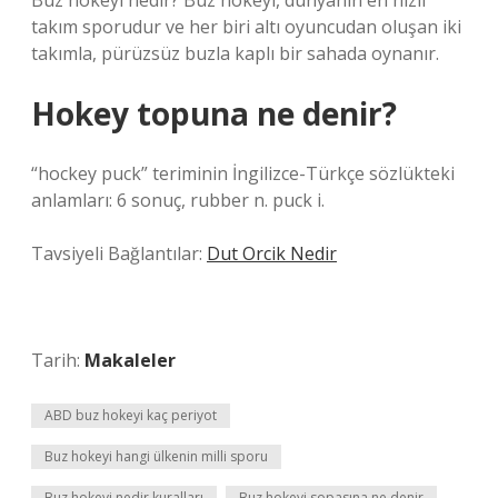
Buz hokeyi nedir? Buz hokeyi, dünyanın en hızlı
takım sporudur ve her biri altı oyuncudan oluşan iki
takımla, pürüzsüz buzla kaplı bir sahada oynanır.
Hokey topuna ne denir?
“hockey puck” teriminin İngilizce-Türkçe sözlükteki
anlamları: 6 sonuç, rubber n. puck i.
Tavsiyeli Bağlantılar:
Dut Orcik Nedir
Tarih:
Makaleler
ABD buz hokeyi kaç periyot
Buz hokeyi hangi ülkenin milli sporu
Buz hokeyi nedir kuralları
Buz hokeyi sopasına ne denir