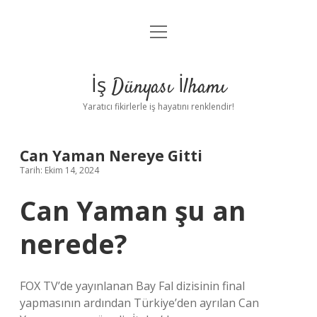
menüyü
Anasayfa
aç
Gizlilik Politikası
İş Dünyası İlhamı
Yasal Uyarı
Yaratıcı fikirlerle iş hayatını renklendir!
Hakkımızda
Can Yaman Nereye Gitti
Tarih: Ekim 14, 2024
Can Yaman şu an
nerede?
FOX TV’de yayınlanan Bay Fal dizisinin final
yapmasının ardından Türkiye’den ayrılan Can