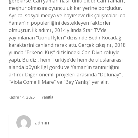
gerekirse: Can yaman nasıl ünlü oldu? Can Yaman ,
meşhur olmasını oyunculuk kariyerine borçludur.
Ayrıca, sosyal medya ve hayırseverlik çalışmaları da
Yaman’ın popülerliğini destekleyen faktörler
olmuştur. İlk adımı , 2014 yılında Star TV’de
yayımlanan “Gönül İşleri” dizisinde Bedir Kocadağ
karakterini canlandırarak attı. Gerçek çıkışını , 2018
yılında “Erkenci Kuş” dizisindeki Can Divit rolüyle
yaptı. Bu dizi, hem Türkiye’de hem de uluslararası
alanda büyük ilgi gördü ve Yaman’ın tanınırlığını
artırdı. Diğer önemli projeleri arasında “Dolunay” ,
“Viola Come Il Mare” ve “Bay Yanlış” yer alır.
Kasım 14, 2025
Yanıtla
admin