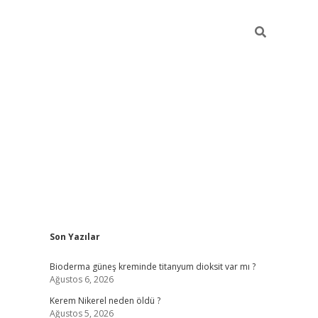
Sidebar
Son Yazılar
ilbet giriş yap
b
Bioderma güneş kreminde titanyum dioksit var mı ?
Ağustos 6, 2026
Kerem Nikerel neden öldü ?
Ağustos 5, 2026