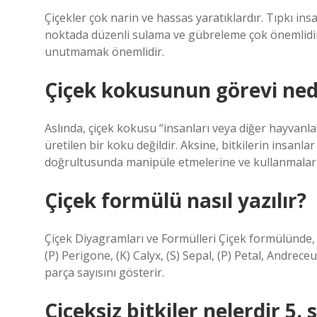
Çiçekler çok narin ve hassas yaratıklardır. Tıpkı insa
noktada düzenli sulama ve gübreleme çok önemlidir. 
unutmamak önemlidir.
Çiçek kokusunun görevi ned
Aslında, çiçek kokusu “insanları veya diğer hayvanl
üretilen bir koku değildir. Aksine, bitkilerin insanl
doğrultusunda manipüle etmelerine ve kullanmaların
Çiçek formülü nasıl yazılır?
Çiçek Diyagramları ve Formülleri Çiçek formülünde, h
(P) Perigone, (K) Calyx, (S) Sepal, (P) Petal, Andrec
parça sayısını gösterir.
Çiçeksiz bitkiler nelerdir 5. s