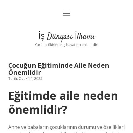
menüyü
Anasayfa
aç
Gizlilik Politikası
İş Dünyası İlhamı
Yasal Uyarı
Yaratıcı fikirlerle iş hayatını renklendir!
Hakkımızda
Çocuğun Eğitiminde Aile Neden
Önemlidir
Tarih: Ocak 14, 2025
Eğitimde aile neden
önemlidir?
Anne ve babaların çocuklarının durumu ve özellikleri