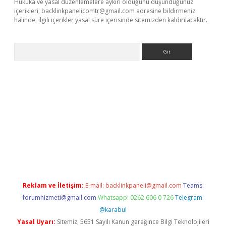
Hukuka ve yasal düzenlemelere aykırı olduğunu düşündüğünüz
içerikleri,
backlinkpanelicomtr@gmail.com
adresine bildirmeniz
halinde, ilgili içerikler yasal süre içerisinde sitemizden kaldırılacaktır.
Arama
betexper indir
Reklam ve İletişim:
E-mail:
backlinkpaneli@gmail.com
Teams:
forumhizmeti@gmail.com
Whatsapp: 0262 606 0 726
Telegram:
@karabul
Yasal Uyarı:
Sitemiz, 5651 Sayılı Kanun gereğince Bilgi Teknolojileri