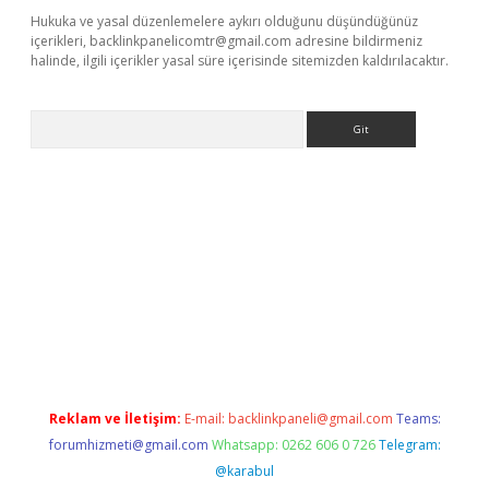
Hukuka ve yasal düzenlemelere aykırı olduğunu düşündüğünüz
içerikleri,
backlinkpanelicomtr@gmail.com
adresine bildirmeniz
halinde, ilgili içerikler yasal süre içerisinde sitemizden kaldırılacaktır.
Arama
betexper indir
Reklam ve İletişim:
E-mail:
backlinkpaneli@gmail.com
Teams:
forumhizmeti@gmail.com
Whatsapp: 0262 606 0 726
Telegram:
@karabul