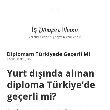
menüyü
Anasayfa
aç
Gizlilik Politikası
İş Dünyası İlhamı
Yasal Uyarı
Yaratıcı fikirlerle iş hayatını renklendir!
Hakkımızda
Diplomam Türkiyede Geçerli Mi
Tarih: Ocak 1, 2025
Yurt dışında alınan
diploma Türkiye’de
geçerli mi?