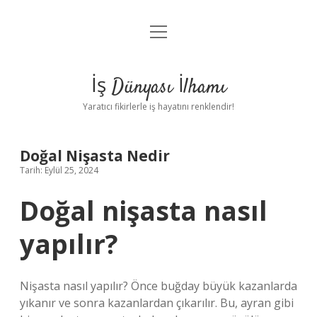
menüyü
Anasayfa
aç
Gizlilik Politikası
İş Dünyası İlhamı
Yasal Uyarı
Yaratıcı fikirlerle iş hayatını renklendir!
Hakkımızda
Doğal Nişasta Nedir
Tarih: Eylül 25, 2024
Doğal nişasta nasıl
yapılır?
Nişasta nasıl yapılır? Önce buğday büyük kazanlarda
yıkanır ve sonra kazanlardan çıkarılır. Bu, ayran gibi