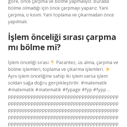
göre, önce çarpma ve bölme yapmalıyız. Burada
bölme olmadığı için önce çarpmayı yaparız. Yani
çarpma, o kısım. Yani toplama ve çıkarmadan önce
yapılmalı.
İşlem önceliği sırası çarpma
mı bölme mi?
İşlem önceliği sırası
Parantez, üs alma, çarpma ve
bölme işlemleri, toplama ve çıkarma işlemleri.
Aynı işlem önceliğine sahip iki işlem varsa işlem
soldan sağa doğru gerçekleştirilir. #matematik
#matematik #matematik #fypage #fyp #fypp …
ppppppppppppppppppppppppppppppppppppppp
ppppppppppppppppppppppppppppppppppppppp
ppppppppppppppppppppppppppppppppppppppp
ppppppppppppppppppppppppppppppppppppppp
ppppppppppppppppppppppppppppppppppppppp