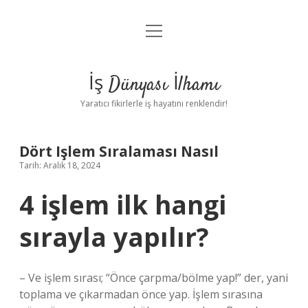
menüyü
Anasayfa
aç
Gizlilik Politikası
İş Dünyası İlhamı
Yasal Uyarı
Yaratıcı fikirlerle iş hayatını renklendir!
Hakkımızda
Dört Işlem Sıralaması Nasıl
Tarih: Aralık 18, 2024
4 işlem ilk hangi
sırayla yapılır?
– Ve işlem sırası; “Önce çarpma/bölme yap!” der, yani
toplama ve çıkarmadan önce yap. İşlem sırasına