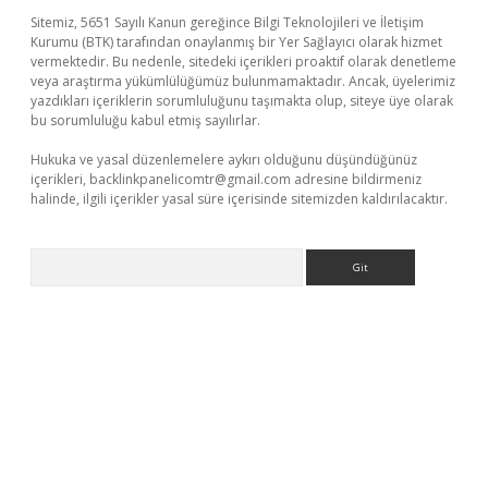
Sitemiz, 5651 Sayılı Kanun gereğince Bilgi Teknolojileri ve İletişim
Kurumu (BTK) tarafından onaylanmış bir Yer Sağlayıcı olarak hizmet
vermektedir. Bu nedenle, sitedeki içerikleri proaktif olarak denetleme
veya araştırma yükümlülüğümüz bulunmamaktadır. Ancak, üyelerimiz
yazdıkları içeriklerin sorumluluğunu taşımakta olup, siteye üye olarak
bu sorumluluğu kabul etmiş sayılırlar.
Hukuka ve yasal düzenlemelere aykırı olduğunu düşündüğünüz
içerikleri,
backlinkpanelicomtr@gmail.com
adresine bildirmeniz
halinde, ilgili içerikler yasal süre içerisinde sitemizden kaldırılacaktır.
Arama
ap
betexper indir