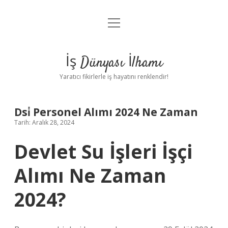
menüyü
Anasayfa
aç
Gizlilik Politikası
İş Dünyası İlhamı
Yasal Uyarı
Yaratıcı fikirlerle iş hayatını renklendir!
Hakkımızda
Dsi̇ Personel Alımı 2024 Ne Zaman
Tarih: Aralık 28, 2024
Devlet Su İşleri İşçi
Alımı Ne Zaman
2024?