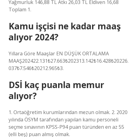
Yağmurluk 146,88 TL Atkı 26,03 TL Eldiven 16,68
Toplam 1.
Kamu işçisi ne kadar maaş
alıyor 2024?
Yıllara Göre Maaşlar EN DÜŞÜK ORTALAMA
MAAŞ202422.131₺27.663₺202313.142₺16.428₺20226.
037₺7.546₺20212.965₺3.
DSİ kaç puanla memur
alıyor?
1. Ortaöğretim kurumlarından mezun olmak. 2. 2020
yılında ÖSYM tarafından yapılan kamu personeli
seçme sınavının KPSS-P94 puan türünden en az 55
(elli beş) puan almış olmak.