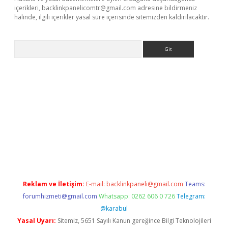
içerikleri,
backlinkpanelicomtr@gmail.com
adresine bildirmeniz
halinde, ilgili içerikler yasal süre içerisinde sitemizden kaldırılacaktır.
Arama
per indir
Reklam ve İletişim:
E-mail:
backlinkpaneli@gmail.com
Teams:
forumhizmeti@gmail.com
Whatsapp: 0262 606 0 726
Telegram:
@karabul
Yasal Uyarı:
Sitemiz, 5651 Sayılı Kanun gereğince Bilgi Teknolojileri