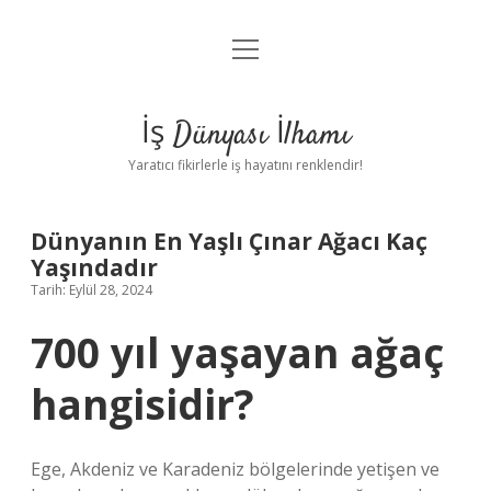
menüyü
Anasayfa
aç
Gizlilik Politikası
İş Dünyası İlhamı
Yasal Uyarı
Yaratıcı fikirlerle iş hayatını renklendir!
Hakkımızda
Dünyanın En Yaşlı Çınar Ağacı Kaç
Yaşındadır
Tarih: Eylül 28, 2024
700 yıl yaşayan ağaç
hangisidir?
Ege, Akdeniz ve Karadeniz bölgelerinde yetişen ve