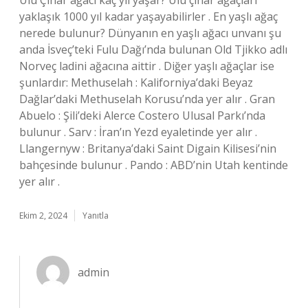
Ulu Çınar ağacı kaç yıl yaşar? Ulu çınar ağaçları
yaklaşık 1000 yıl kadar yaşayabilirler . En yaşlı ağaç
nerede bulunur? Dünyanın en yaşlı ağacı unvanı şu
anda İsveç’teki Fulu Dağı’nda bulunan Old Tjikko adlı
Norveç ladini ağacına aittir . Diğer yaşlı ağaçlar ise
şunlardır: Methuselah : Kaliforniya’daki Beyaz
Dağlar’daki Methuselah Korusu’nda yer alır . Gran
Abuelo : Şili’deki Alerce Costero Ulusal Parkı’nda
bulunur . Sarv : İran’ın Yezd eyaletinde yer alır .
Llangernyw : Britanya’daki Saint Digain Kilisesi’nin
bahçesinde bulunur . Pando : ABD’nin Utah kentinde
yer alır .
Ekim 2, 2024
Yanıtla
admin