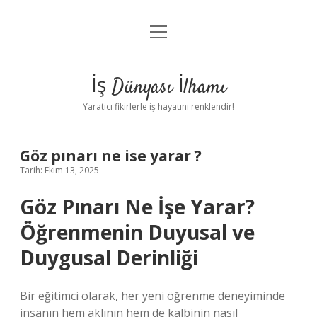
menüyü
Anasayfa
aç
Gizlilik Politikası
İş Dünyası İlhamı
Yasal Uyarı
Yaratıcı fikirlerle iş hayatını renklendir!
Hakkımızda
Göz pınarı ne ise yarar ?
Tarih: Ekim 13, 2025
Göz Pınarı Ne İşe Yarar?
Öğrenmenin Duyusal ve
Duygusal Derinliği
Bir eğitimci olarak, her yeni öğrenme deneyiminde
insanın hem aklının hem de kalbinin nasıl