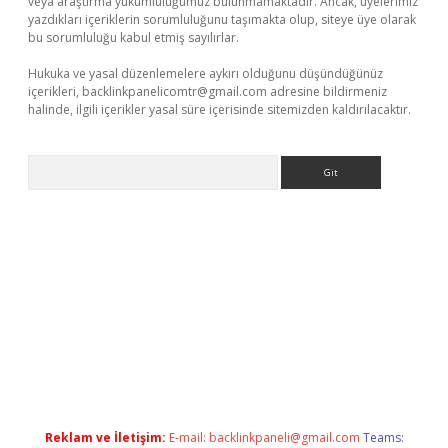
veya araştırma yükümlülüğümüz bulunmamaktadır. Ancak, üyelerimiz
yazdıkları içeriklerin sorumluluğunu taşımakta olup, siteye üye olarak
bu sorumluluğu kabul etmiş sayılırlar.
Hukuka ve yasal düzenlemelere aykırı olduğunu düşündüğünüz
içerikleri,
backlinkpanelicomtr@gmail.com
adresine bildirmeniz
halinde, ilgili içerikler yasal süre içerisinde sitemizden kaldırılacaktır.
Arama
 yap
betexper indir
Reklam ve İletişim:
E-mail:
backlinkpaneli@gmail.com
Teams: