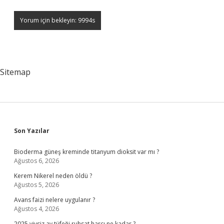
Sitemap
Sidebar
Son Yazılar
Bioderma güneş kreminde titanyum dioksit var mı ?
Ağustos 6, 2026
Kerem Nikerel neden öldü ?
Ağustos 5, 2026
Avans faizi nelere uygulanır ?
Ağustos 4, 2026
2025 yivsiz av tüfeği ruhsat harcı ne kadar ?