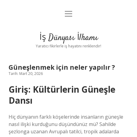
menüyü
Anasayfa
aç
Gizlilik Politikası
İş Dünyası İlhamı
Yasal Uyarı
Yaratıcı fikirlerle iş hayatını renklendir!
Hakkımızda
Güneşlenmek için neler yapılır ?
Tarih: Mart 20, 2026
Giriş: Kültürlerin Güneşle
Dansı
Hiç dünyanın farklı köşelerinde insanların güneşle
nasıl ilişki kurduğunu düşündünüz mü? Sahilde
şezlonga uzanan Avrupalı tatilci, tropik adalarda