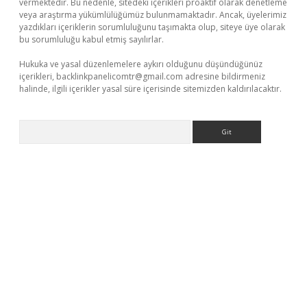
vermektedir. Bu nedenle, sitedeki içerikleri proaktif olarak denetleme
veya araştırma yükümlülüğümüz bulunmamaktadır. Ancak, üyelerimiz
yazdıkları içeriklerin sorumluluğunu taşımakta olup, siteye üye olarak
bu sorumluluğu kabul etmiş sayılırlar.
Hukuka ve yasal düzenlemelere aykırı olduğunu düşündüğünüz
içerikleri,
backlinkpanelicomtr@gmail.com
adresine bildirmeniz
halinde, ilgili içerikler yasal süre içerisinde sitemizden kaldırılacaktır.
Arama
betexper indir