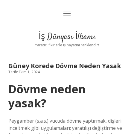
menüyü
Anasayfa
aç
Gizlilik Politikası
İş Dünyası İlhamı
Yasal Uyarı
Yaratıcı fikirlerle iş hayatını renklendir!
Hakkımızda
Güney Korede Dövme Neden Yasak
Tarih: Ekim 1, 2024
Dövme neden
yasak?
Peygamber (s.a.s.) vücuda dövme yaptırmak, dişleri
inceltmek gibi uygulamaları; yaratılışı değiştirme ve