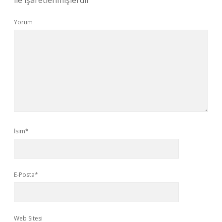
ile işaretlenmişlerdir
Yorum
İsim*
E-Posta*
Web Sitesi