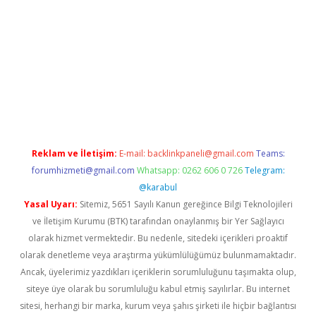
ş yap
betexper indir
Reklam ve İletişim:
E-mail:
backlinkpaneli@gmail.com
Teams:
forumhizmeti@gmail.com
Whatsapp: 0262 606 0 726
Telegram:
@karabul
Yasal Uyarı:
Sitemiz, 5651 Sayılı Kanun gereğince Bilgi Teknolojileri
ve İletişim Kurumu (BTK) tarafından onaylanmış bir Yer Sağlayıcı
olarak hizmet vermektedir. Bu nedenle, sitedeki içerikleri proaktif
olarak denetleme veya araştırma yükümlülüğümüz bulunmamaktadır.
Ancak, üyelerimiz yazdıkları içeriklerin sorumluluğunu taşımakta olup,
siteye üye olarak bu sorumluluğu kabul etmiş sayılırlar. Bu internet
sitesi, herhangi bir marka, kurum veya şahıs şirketi ile hiçbir bağlantısı