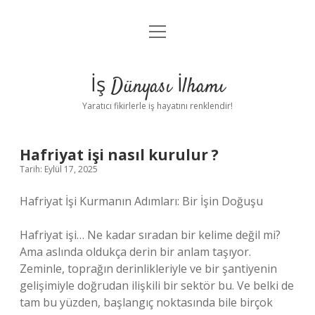
menüyü
Anasayfa
aç
Gizlilik Politikası
İş Dünyası İlhamı
Yasal Uyarı
Yaratıcı fikirlerle iş hayatını renklendir!
Hakkımızda
Hafriyat işi nasıl kurulur ?
Tarih: Eylül 17, 2025
Hafriyat İşi Kurmanın Adımları: Bir İşin Doğuşu
Hafriyat işi… Ne kadar sıradan bir kelime değil mi?
Ama aslında oldukça derin bir anlam taşıyor.
Zeminle, toprağın derinlikleriyle ve bir şantiyenin
gelişimiyle doğrudan ilişkili bir sektör bu. Ve belki de
tam bu yüzden, başlangıç noktasında bile birçok