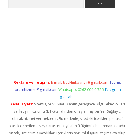
iş yap
betexper indir
Reklam ve İletişim:
E-mail:
backlinkpaneli@gmail.com
Teams:
forumhizmeti@gmail.com
Whatsapp: 0262 606 0 726
Telegram:
@karabul
Yasal Uyarı:
Sitemiz, 5651 Sayılı Kanun gereğince Bilgi Teknolojileri
ve İletişim Kurumu (BTK) tarafından onaylanmış bir Yer Sağlayıcı
olarak hizmet vermektedir. Bu nedenle, sitedeki içerikleri proaktif
olarak denetleme veya araştırma yükümlülüğümüz bulunmamaktadır.
Ancak, üyelerimiz yazdıkları içeriklerin sorumluluğunu taşımakta olup,