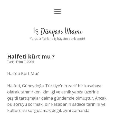
menüyü
Anasayfa
aç
Gizlilik Politikası
İş Dünyası İlhamı
Yasal Uyarı
Yaratıcı fikirlerle iş hayatını renklendir!
Hakkımızda
Halfeti kürt mu ?
Tarih: Ekim 2, 2025
Halfeti Kürt Mü?
Halfeti, Güneydoğu Türkiye’nin zarif bir kasabası
olarak tanınırken, kimliği ve etnik yapısı üzerine
çeşitli tartışmalar daima gündemde olmuştur. Ancak,
bu soruyu sormak, bir kasabanın sadece tarihini ve
kültürünü sorgulamak değil, aynı zamanda