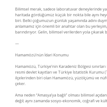
Bilimsel merak, sadece laboratuvar deneylerinde y
haritada gördüğümüz küçük bir nokta bile aynı heye
biri. Belki çoğumuzun günlük yaşamında adını duymad
anlamamız için önemli bir anahtar olan bu yerleşi
barındırıyor. Gelin, bilimsel verilerden yola çıkara
—
Hamamözü’nün İdari Konumu
Hamamözü, Türkiye’nin Karadeniz Bölgesi sınırları içer
resmi devlet kayıtları ve Türkiye İstatistik Kurumu 
ilçelerinden biri olan Hamamözü, yüzölçümü ve nüf
çeker.
Ama neden “Amasya’ya bağlı” olması bilimsel açıdan 
değil; aynı zamanda sosyo-ekonomik, coğrafi ve kültü