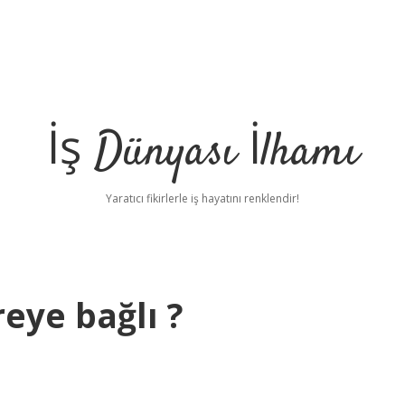
İş Dünyası İlhamı
Yaratıcı fikirlerle iş hayatını renklendir!
eye bağlı ?