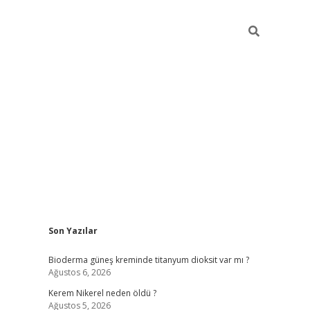
Sidebar
Son Yazılar
ilbet giriş yap
Bioderma güneş kreminde titanyum dioksit var mı ?
Ağustos 6, 2026
Kerem Nikerel neden öldü ?
Ağustos 5, 2026