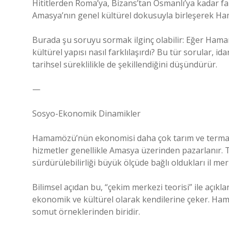
Hititlerden Roma’ya, Bizans’tan Osmanlı’ya kadar fark
Amasya’nın genel kültürel dokusuyla birleşerek Ham
Burada şu soruyu sormak ilginç olabilir: Eğer Hama
kültürel yapısı nasıl farklılaşırdı? Bu tür sorular, i
tarihsel süreklilikle de şekillendiğini düşündürür.
—
Sosyo-Ekonomik Dinamikler
Hamamözü’nün ekonomisi daha çok tarım ve termal t
hizmetler genellikle Amasya üzerinden pazarlanır. T
sürdürülebilirliği büyük ölçüde bağlı oldukları il me
Bilimsel açıdan bu, “çekim merkezi teorisi” ile açıkl
ekonomik ve kültürel olarak kendilerine çeker. Ham
somut örneklerinden biridir.