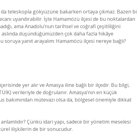
a da teleskopla gökyüzüne bakarken ortaya çıkmaz. Bazen bi
canı uyandırabilir. İşte Hamamözü ilçesi de bu noktalardan
ığı, ama Anadolu’nun tarihsel ve coğrafi çeşitliliğini
m, aslında düşündüğümüzden çok daha fazla hikâye
k bu soruya yanıt arayalım: Hamamözü ilçesi nereye bağlı?
isinde yer alır ve Amasya iline bağlı bir ilçedir. Bu bilgi,
(TÜİK) verileriyle de doğrulanır. Amasya’nın en küçük
us bakımından mütevazı olsa da, bölgesel önemiyle dikkat
anlamlıdır? Çünkü idari yapı, sadece bir yönetim meselesi
rel ilişkilerin de bir sonucudur.