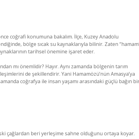
nce coğrafi konumuna bakalım. İlçe, Kuzey Anadolu
elendiğinde, bölge sıcak su kaynaklarıyla bilinir. Zaten “hamam
aynaklarının tarihsel önemine işaret eder.
çısından mı önemlidir? Hayır. Aynı zamanda bölgenin tarım
tkileşimlerini de şekillendirir. Yani Hamamözü’nün Amasya’ya
nı zamanda coğrafya ile insan yaşamı arasındaki güçlü bağın bi
ski çağlardan beri yerleşime sahne olduğunu ortaya koyar.