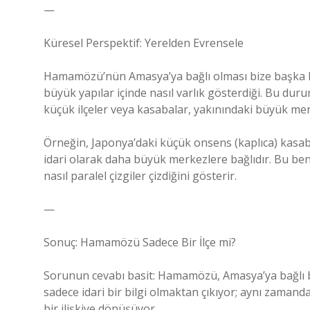
—
Küresel Perspektif: Yerelden Evrensele
Hamamözü’nün Amasya’ya bağlı olması bize başka bir
büyük yapılar içinde nasıl varlık gösterdiği. Bu du
küçük ilçeler veya kasabalar, yakınındaki büyük mer
Örneğin, Japonya’daki küçük onsens (kaplıca) kasab
idari olarak daha büyük merkezlere bağlıdır. Bu ben
nasıl paralel çizgiler çizdiğini gösterir.
—
Sonuç: Hamamözü Sadece Bir İlçe mi?
Sorunun cevabı basit: Hamamözü, Amasya’ya bağlı bir
sadece idari bir bilgi olmaktan çıkıyor; aynı zaman
bir ilişkiye dönüşüyor.