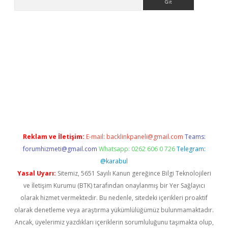
yap
betexper indir
Reklam ve İletişim:
E-mail:
backlinkpaneli@gmail.com
Teams:
forumhizmeti@gmail.com
Whatsapp: 0262 606 0 726
Telegram:
@karabul
Yasal Uyarı:
Sitemiz, 5651 Sayılı Kanun gereğince Bilgi Teknolojileri
ve İletişim Kurumu (BTK) tarafından onaylanmış bir Yer Sağlayıcı
olarak hizmet vermektedir. Bu nedenle, sitedeki içerikleri proaktif
olarak denetleme veya araştırma yükümlülüğümüz bulunmamaktadır.
Ancak, üyelerimiz yazdıkları içeriklerin sorumluluğunu taşımakta olup,