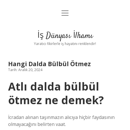
menüyü
Anasayfa
aç
Gizlilik Politikası
İş Dünyası İlhamı
Yasal Uyarı
Yaratıcı fikirlerle iş hayatını renklendir!
Hakkımızda
Hangi Dalda Bülbül Ötmez
Tarih: Aralık 20, 2024
Atlı dalda bülbül
ötmez ne demek?
İcradan alınan taşınmazın alıcıya hiçbir faydasının
olmayacağını belirten vaat.