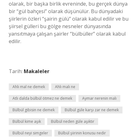
olarak, bir başka birlik evreninde, bu gerçek dünya
bir “gül bahçesi” olarak düşünülür. Bu dünyadaki
şiirlerin özleri “şairin gülü” olarak kabul edilir ve bu
şiirsel gülleri bu gölge nesneler dünyasında
yansıtmaya çalışan şairler “bülbüller” olarak kabul
edilir.
Tarih:
Makaleler
Ahlı mal ne demek
Ahlı malı ne
Atlı dalda bülbül ötmez ne demek
Aymar nerenin malı
Bülbül gibisin ne demek
Bülbül güle karşı zar ne demek
Bülbül kime aşık
Bülbül neden güle aşıktır
Bülbül neyi simgeler
Bülbül şiirinin konusu nedir