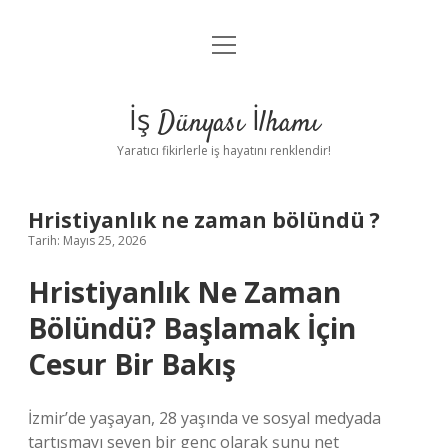
menüyü
Anasayfa
aç
Gizlilik Politikası
İş Dünyası İlhamı
Yasal Uyarı
Yaratıcı fikirlerle iş hayatını renklendir!
Hakkımızda
Hristiyanlık ne zaman bölündü ?
Tarih: Mayıs 25, 2026
Hristiyanlık Ne Zaman
Bölündü? Başlamak İçin
Cesur Bir Bakış
İzmir’de yaşayan, 28 yaşında ve sosyal medyada
tartışmayı seven bir genç olarak şunu net