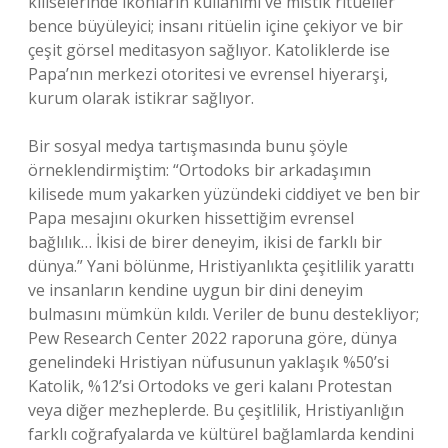
kiliselerinde ikonların kullanımı ve mistik ritüeller
bence büyüleyici; insanı ritüelin içine çekiyor ve bir
çeşit görsel meditasyon sağlıyor. Katoliklerde ise
Papa’nın merkezi otoritesi ve evrensel hiyerarşi,
kurum olarak istikrar sağlıyor.
Bir sosyal medya tartışmasında bunu şöyle
örneklendirmiştim: “Ortodoks bir arkadaşımın
kilisede mum yakarken yüzündeki ciddiyet ve ben bir
Papa mesajını okurken hissettiğim evrensel
bağlılık… İkisi de birer deneyim, ikisi de farklı bir
dünya.” Yani bölünme, Hristiyanlıkta çeşitlilik yarattı
ve insanların kendine uygun bir dini deneyim
bulmasını mümkün kıldı. Veriler de bunu destekliyor;
Pew Research Center 2022 raporuna göre, dünya
genelindeki Hristiyan nüfusunun yaklaşık %50’si
Katolik, %12’si Ortodoks ve geri kalanı Protestan
veya diğer mezheplerde. Bu çeşitlilik, Hristiyanlığın
farklı coğrafyalarda ve kültürel bağlamlarda kendini