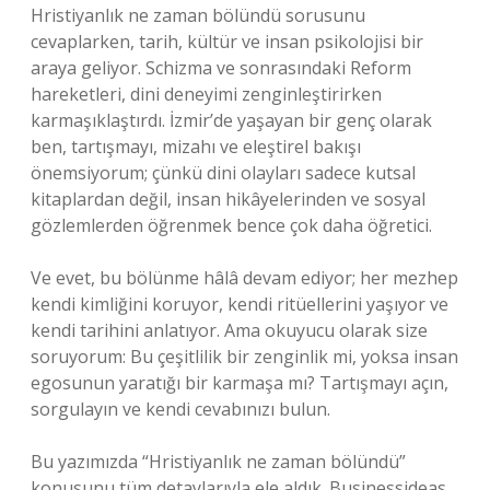
Hristiyanlık ne zaman bölündü sorusunu
cevaplarken, tarih, kültür ve insan psikolojisi bir
araya geliyor. Schizma ve sonrasındaki Reform
hareketleri, dini deneyimi zenginleştirirken
karmaşıklaştırdı. İzmir’de yaşayan bir genç olarak
ben, tartışmayı, mizahı ve eleştirel bakışı
önemsiyorum; çünkü dini olayları sadece kutsal
kitaplardan değil, insan hikâyelerinden ve sosyal
gözlemlerden öğrenmek bence çok daha öğretici.
Ve evet, bu bölünme hâlâ devam ediyor; her mezhep
kendi kimliğini koruyor, kendi ritüellerini yaşıyor ve
kendi tarihini anlatıyor. Ama okuyucu olarak size
soruyorum: Bu çeşitlilik bir zenginlik mi, yoksa insan
egosunun yaratığı bir karmaşa mı? Tartışmayı açın,
sorgulayın ve kendi cevabınızı bulun.
Bu yazımızda “Hristiyanlık ne zaman bölündü”
konusunu tüm detaylarıyla ele aldık. Businessideas