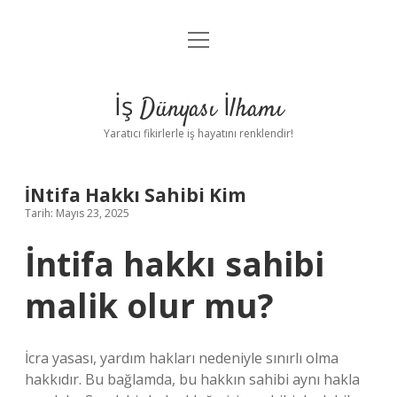
menüyü
Anasayfa
aç
Gizlilik Politikası
İş Dünyası İlhamı
Yasal Uyarı
Yaratıcı fikirlerle iş hayatını renklendir!
Hakkımızda
İNtifa Hakkı Sahibi Kim
Tarih: Mayıs 23, 2025
İntifa hakkı sahibi
malik olur mu?
İcra yasası, yardım hakları nedeniyle sınırlı olma
hakkıdır. Bu bağlamda, bu hakkın sahibi aynı hakla