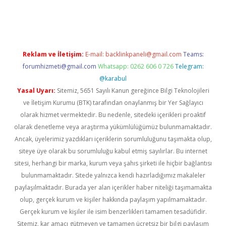
iş yap
betexper indir
Reklam ve İletişim:
E-mail:
backlinkpaneli@gmail.com
Teams:
forumhizmeti@gmail.com
Whatsapp: 0262 606 0 726
Telegram:
@karabul
Yasal Uyarı:
Sitemiz, 5651 Sayılı Kanun gereğince Bilgi Teknolojileri
ve İletişim Kurumu (BTK) tarafından onaylanmış bir Yer Sağlayıcı
olarak hizmet vermektedir. Bu nedenle, sitedeki içerikleri proaktif
olarak denetleme veya araştırma yükümlülüğümüz bulunmamaktadır.
Ancak, üyelerimiz yazdıkları içeriklerin sorumluluğunu taşımakta olup,
siteye üye olarak bu sorumluluğu kabul etmiş sayılırlar. Bu internet
sitesi, herhangi bir marka, kurum veya şahıs şirketi ile hiçbir bağlantısı
bulunmamaktadır. Sitede yalnızca kendi hazırladığımız makaleler
paylaşılmaktadır. Burada yer alan içerikler haber niteliği taşımamakta
olup, gerçek kurum ve kişiler hakkında paylaşım yapılmamaktadır.
Gerçek kurum ve kişiler ile isim benzerlikleri tamamen tesadüfidir.
Sitemiz, kar amacı gütmeyen ve tamamen ücretsiz bir bilgi paylaşım