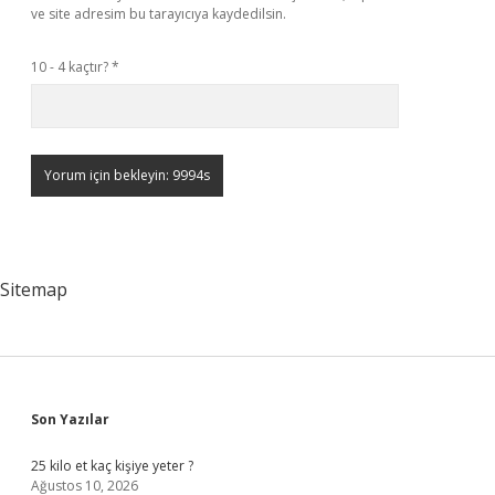
ve site adresim bu tarayıcıya kaydedilsin.
10 - 4 kaçtır?
*
Sitemap
Sidebar
Son Yazılar
25 kilo et kaç kişiye yeter ?
Ağustos 10, 2026